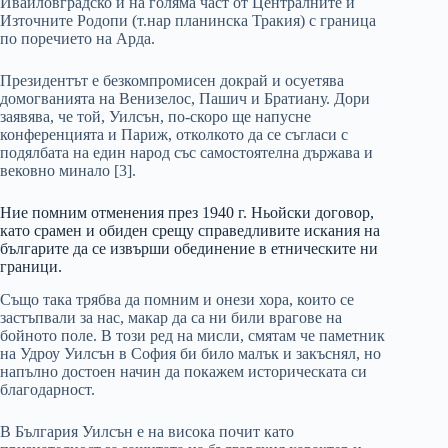
Ивайловградско и на голяма част от Централните и
Източните Родопи (т.нар планинска Тракия) с граница
по поречието на Арда.
Президентът е безкомпромисен докрай и осуетява
домогванията на Венизелос, Пашич и Братиану. Дори
заявява, че той, Уилсън, по-скоро ще напусне
конференцията и Париж, отколкото да се съгласи с
подялбата на един народ със самостоятелна държава и
вековно минало [3].
Ние помним отменения през 1940 г. Ньойски договор,
като срамен и обиден срещу справедливите искания на
българите да се извърши обединение в етническите ни
граници.
Също така трябва да помним и онези хора, които се
застъпвали за нас, макар да са ни били врагове на
бойното поле. В този ред на мисли, смятам че паметник
на Удроу Уилсън в София би било малък и закъснял, но
напълно достоен начин да покажем историческата си
благодарност.
В България Уилсън е на висока почит като