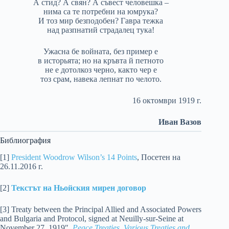
А стид? А свян? А съвест человешка –
нима са те потребни на юмрука?
И тоз мир безподобен? Гавра тежка
над разпнатий страдалец тука!
Ужасна бе войната, без пример е
в исторьята; но на кръвта й петното
не е дотолкоз черно, както чер е
тоз срам, навека лепнат по челото.
16 октомври 1919 г.
Иван Вазов
Библиография
[1]
President Woodrow Wilson’s 14 Points
, Посетен на
26.11.2016 г.
[2]
Текстът на Ньойския мирен договор
[3] Treaty between the Principal Allied and Associated Powers
and Bulgaria and Protocol, signed at Neuilly-sur-Seine at
November 27, 1919″,
Peace Treaties, Various Treaties and