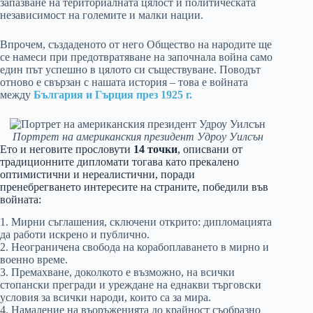
запазване на териториалната цялост и политическата
независимост на големите и малки нации.
Впрочем, създаденото от него Общество на народите ще
се намеси при предотвратяване на започнала война само
един път успешно в цялото си съществуване. Поводът
отново е свързан с нашата история – това е войната
между
България и Гърция през 1925 г.
Портрет на американския президент Удроу Уилсън
Ето и неговите прословути
14 точки
, описвани от
традиционните дипломати тогава като прекалено
оптимистични и нереалистични, поради
пренебрегването интересите на страните, победили във
войната:
1. Мирни съглашения, сключени открито: дипломацията
да работи искрено и публично.
2. Неограничена свобода на корабоплаването в мирно и
военно време.
3. Премахване, доколкото е възможно, на всички
стопански прегради и уреждане на еднакви търговски
условия за всички народи, които са за мира.
4. Намаление на въоръженията до крайност съобразно