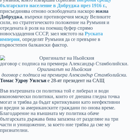
българското население в Добруджа през 1916 г.
,
присъединява отново освободената наскоро
южна
Добруджа
, въпреки противоречия между Великите
сили, но стратегическото положение на Румъния и
отредената ѝ роля на поемащ буфер спрямо
новосъздадения СССР, заел мястото на
Руската
империя
, определят Румъния да се превърне в
първостепен балкански фактор.
Оригиналът на Ньойския
договор с подписа на премиера Александър Стамболийски.
Томас Удроу Уилсън
е 28-ят президент на САЩ
Във вътрешната си политика той е либерал и води
икономически политики, които от днешна гледна точка
могат и трябва да бъдат критикувани като неефективни
и вредни за американските граждани по онова време.
Благодарение на външната му политика обаче
българската държава бива запазена от разделяне на три
части и унищожение, за което ние трябва да сме му
признателни.