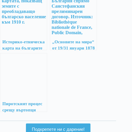
Историко-етническа
„Основите на мира“
карта на българите
от 19/31 януари 1878
през 1910 г.
г. – първото руско-
турско споразумение
за създаване на
българска държава
Пиротският процес
срещу въртопци
Подкрепете ни с дарение!