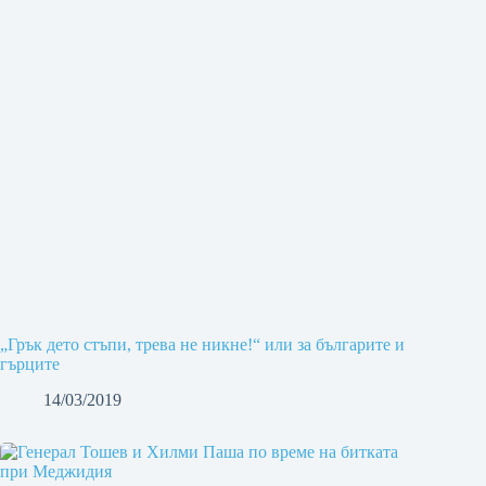
„Грък дето стъпи, трева не никне!“ или за българите и
гърците
14/03/2019