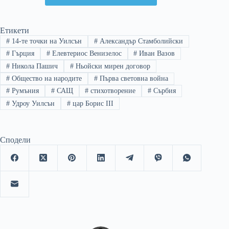
Етикети
#
14-те точки на Уилсън
#
Александър Стамболийски
#
Гърция
#
Елевтериос Венизелос
#
Иван Вазов
#
Никола Пашич
#
Ньойски мирен договор
#
Общество на народите
#
Първа световна война
#
Румъния
#
САЩ
#
стихотворение
#
Сърбия
#
Удроу Уилсън
#
цар Борис III
Сподели