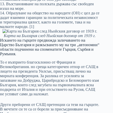
13. Възстановяване на полската държава със свободен
излаз на море.
14. Образуване на общество на народите (ОН) с цел да се
дадат взаимни гаранции за политическата независимост
и териториална цялост, както на големите, така и на
малките народи. [1]
Карта на България след Ньойския договор от 1919 г.
Искането на гърците предвижда заличаването на
Царство България и разкъсването му на три „автономни“
области подчинени на споменатите Гърция, Сърбия и
Румъния.
То е възприето благосклонно от Франция и
Великобритания. но среща категоричен отпор от САЩ в
лицето на президента Уилсън, присъстващ лично на
мирната конференция. За разлика от усилията за
запазване на Добруджа, Царибродско и Беломорието към
България, които след загубата на първоначалната ясна
подкрепа от Италия и при отсъствието на Русия, САЩ
не успяват сами да наложат.
Други преборени от САЩ претенции са тези на гърците.
В мечтите си те са се борели за присъединяване на