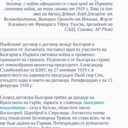
договор, с който официално се слага край на Първата
световна война, на тази снимка от 1919 г. Това са (от
ляво на дясно) Дейвид Лойд Джордж от
Великобритания, Виторио Орландо от Италия, Жорж
Клемансо от Франция и Удроу Уилсън, президент на
САЩ. Снимка: AP Photo
Ньойският договор е договор между България и
страните от Антантата, поставил края на участието на
България в Първата световна война и променил
границите на страната. Подписан е от българска страна
от новоизбрания министър-председател Александър
Стамболийски от БЗНС на 27 ноември 1919 г. в
кметството на парижкото предградие Ньой сюр Сен,
откъдето идва и името на договора. Ратифициран е на 15
февруари 1920 г.
Според договора България трябва да предаде на
Кралството на сърби, хървати и словенци
Западните
покрайнини
– села в Кулско, областите около
Босилеград
,
Цариброд
и
Струмица
. Антантата поема
под управление Беломорска Тракия, но става ясно, че тя
ще бъде дадена на Гърция. Потвърждава се румънското