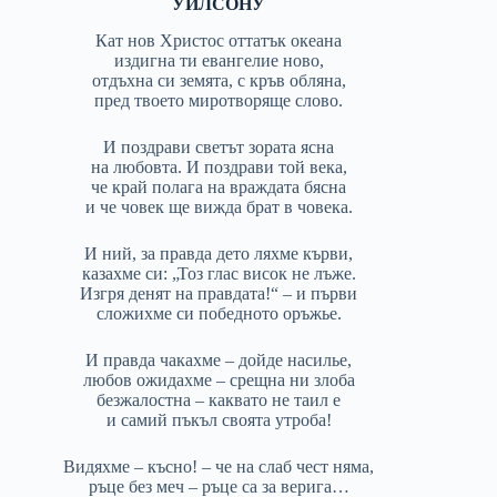
УИЛСОНУ
Кат нов Христос оттатък океана
издигна ти евангелие ново,
отдъхна си земята, с кръв обляна,
пред твоето миротворяще слово.
И поздрави светът зората ясна
на любовта. И поздрави той века,
че край полага на враждата бясна
и че човек ще вижда брат в човека.
И ний, за правда дето ляхме кърви,
казахме си: „Тоз глас висок не лъже.
Изгря денят на правдата!“ – и първи
сложихме си победното оръжье.
И правда чакахме – дойде насилье,
любов ожидахме – срещна ни злоба
безжалостна – каквато не таил е
и самий пъкъл своята утроба!
Видяхме – късно! – че на слаб чест няма,
ръце без меч – ръце са за верига…