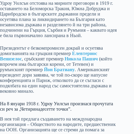
Удроу Уилсън отстоява на мирните преговори в 1919 г.
оставането на Беломорска Тракия, Южна Добруджа и
Царибродско в българските държавни предели и
осуетява плана за ликвидирането на България като
независима държава и разделянето й на три района,
подчинени на Гърция, Сърбия и Румъния – каквато идея
е била първоначално лансирана в Ньой.
Президентът е безкомпромисен докрай и осуетява
домогванията на гръцкия премиер
Елевтериос
Венизелос
, сръбският премиер
Никола Пашич
(който
впрочем има български корени, от Тетевен) и
румънският премиер
Йон Братиану
. Американският
президент дори заявява, че той по-скоро ще напусне
конференцията и Париж, отколкото да се съгласи с
подялбата на един народ със самостоятелна държава и
вековно минало.
На 8 януари 1918 г. Удроу Уилсън произнася прочутата
си реч за „Четиринадесетте точки”.
В нея той предлага създаването на международна
организация – Обществото на народите, предшественик
на ООН. Организацията ще се стреми да помага за