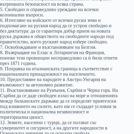
вътрешната безопасност на всяка страна.
5. Свободно и справедливо уреждане на всички
колониални въпроси.
6. Изтегляне на войските от всички руски земи и
подпомагане на руския народ да се устрои свободно и
без диктатура: да се гарантира добър прием на новата
руска държава в обществото на свободните народи под
правителство, което руският народ избере свободно.
7. Освобождаване и възстановяване на Белгия.
8. Възвръщане на Елзас и Лотарингия на Франция,
понеже тези провинции несправедливо са ѝ били отнети
през 1871 година.
9. Поправка на италианската граница в съответствие с
националната принадлежност на населението.
10. Предоставяне на народите в Австро-Унгария на
възможност за автономно развитие.
11. Възстановяване на Румъния, Сърбия и Черна гора. На
Сърбия да се даде свободен излаз на море и отношенията
между балканските държави да се определят приятелски
под влиянието на силите, като им се създадат условия за
политическа и национална независимост и
териториална цялост.
12. Земите, населени с турци, да се ползват със
суверенитет и сигурност, а на другите народности в
Османската империя да се осигури свобода.