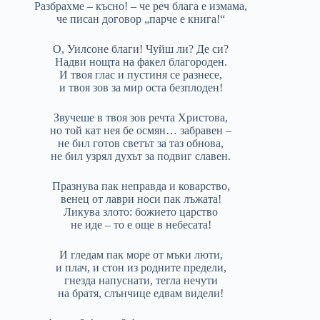
Разбрахме – късно! – че реч блага е измама,
че писан договор „парче е книга!“
О, Уилсоне благи! Чуйш ли? Де си?
Надви нощта на факел благороден.
И твоя глас и пустиня се разнесе,
и твоя зов за мир оста безплоден!
Звучеше в твоя зов речта Христова,
но той кат нея бе осмян… забравен –
не бил готов светът за таз обнова,
не бил узрял духът за подвиг славен.
Празнува пак неправда и коварство,
венец от лаври носи пак лъжата!
Ликува злото: божието царство
не иде – то е още в небесата!
И гледам пак море от мъки люти,
и плач, и стон из родните предели,
гнезда напуснати, тегла нечути
на братя, слънчице едвам видели!