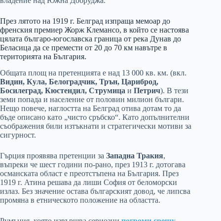
владение над Южна Добруджа.
През лятото на 1919 г. Белград изпраща мемоар до
френския премиер Жорж Клемансо, в който се настоява
цялата българо-югославска граница от река Дунав до
Беласица да се премести от 20 до 70 км навътре в
територията на България.
Общата площ на претенцията е над 13 000 кв. км. (вкл.
Видин, Кула, Белоградчик, Трън, Цариброд,
Босилеград, Кюстендил, Струмица
и
Петрич
). В тези
земи попада и население от половин милион българи.
Нещо повече, наглостта на Белград отива дотам то да
бъде описано като „чисто сръбско“. Като допълнителни
съображения били изтъкнати и стратегически мотиви за
сигурност.
Гърция проявява претенции за
Западна Тракия
,
въпреки че шест години по-рано, през 1913 г. дотогава
османската област е преотстъпена на България. През
1919 г. Атина решава да лиши София от беломорски
излаз. Без значение остава българският довод, че липсва
промяна в етническото положение на областта.
Румъния, която извършва сериозни
погроми срещу