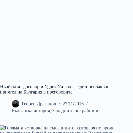
Ньойският договор и Удроу Уилсън – един неочакван
приятел на България в преговорите
Георги Драганов
27/11/2016
Българска история
,
Западните покрайнини