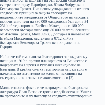
признателност за защитата на българския характер и
суверенитет върху Царибродско, Южна Добруджа и
Беломорска Тракия. Ние ценим утвърждавания от него
следвоенен принцип за защита свободите на
националните малцинства от Обществото на народите,
включително тези на 330 000 македонски българи в 34
231 km² територия на Егейска Македония и 180 000
беломорски българи плюс още 80 000 българи бежанци
от Източна Тракия, Мала Азия, Добруджа и най-вече от
Егейска Македония, настанени в 8712 km² на
българската Беломорска Тракия всички дадени на
Гърция.
Най-вече той има нашата благодарност за твърдата му
позиция в 1919 г. против планираното от Венизелос с
подкрепата на Сърбия и Румъния ликвидиране на
България. В крайна сметка територията на България е
намалена, но значително по-малко от исканията на
съседите, а и запазваме независимостта си [2].
Малко известен факт е и че патриархът на българската
литература Иван Вазов се трогва от дейността на Уилсън
на преговорите и му посвещава следното стихотворение: