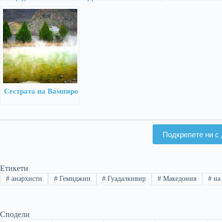
войната с Гърция за
историческата
помакедончва
едно куче
истина от първа
ръка
Сестрата на Вампиро
Подкрепете ни с 
Етикети
#
анархисти
#
Гемиджии
#
Гуадалкивир
#
Македония
#
на 
Сподели