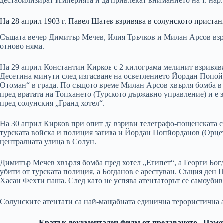
дестабилизират Империята и да привлекат вниманието на т. нар
На 28 април 1903 г. Павел Шатев взривява в солунското приста
Същата вечер Димитър Мечев, Илия Тръчков и Милан Арсов взр
отново няма.
На 29 април Константин Кирков с 2 килограма мелинит взривява
Десетина минути след изгасване на осветлението Йордан Попойо
Отоман“ в града. По същото време Милан Арсов хвърля бомба в
пред вратата на Топхането (Турското държавно управление) и е
пред солунския „Гранд хотел“.
На 30 април Кирков при опит да взриви телеграфо-пощенската с
турската войска и полиция загива и Йордан Попйорданов (Орцет
централната улица в Солун.
Димитър Мечев хвърля бомба пред хотел „Египет“, а Георги Бог
убити от турската полиция, а Богданов е арестуван. Същия ден 
Хасан Фехти паша. След като не успява атентаторът се самоубива
Солунските атентати са най-мащабната единична терористична а
Кратък документален филм от предаването „Паме