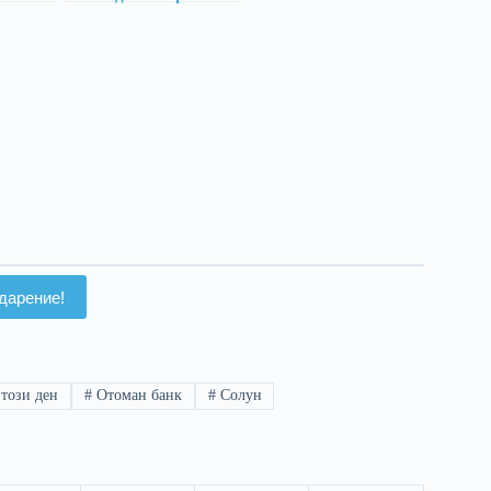
не
те години –
неутрален поглед
отвън
дарение!
този ден
#
Отоман банк
#
Солун