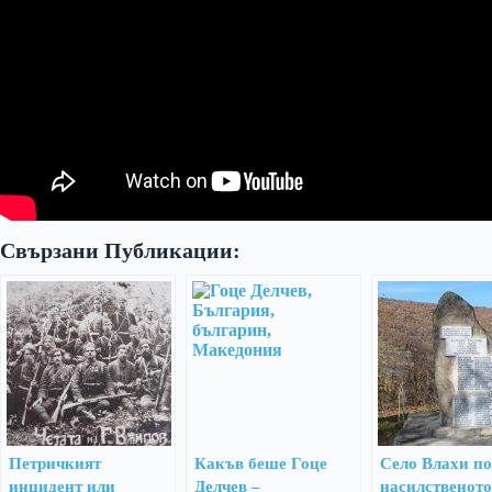
Свързани Публикации:
Петричкият
Какъв беше Гоце
Село Влахи п
инцидент или
Делчев –
насилственото