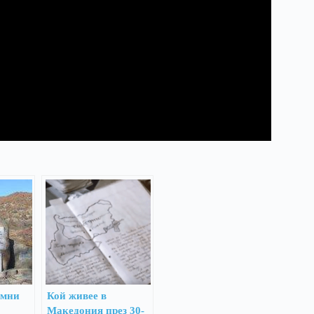
омни
Кой живее в
Македония през 30-