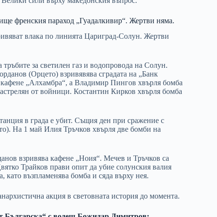
. Велики сили върху македонския въпрос.
нище френския параход „Гуадалкивир“. Жертви няма.
ивяват влака по линията Цариград-Солун. Жертви
 тръбите за светилен газ и водопровода на Солун.
рданов (Орцето) взривявява сградата на „Банк
 кафене „Алхамбра“, а Владимир Пингов хвърля бомба
 застрелян от войници. Костантин Кирков хвърля бомба
танция в града е убит. Същия ден при сражение с
о). На 1 май Илия Тръчков хвърля две бомби на
данов взривява кафене „Ноия“. Мечев и Тръчков са
Цвятко Трайков прави опит да убие солунския валия
, като възпламенява бомба и сяда върху нея.
нархистична акция в световната история до момента.
т Българска“ с водещ Божидар Димитров: