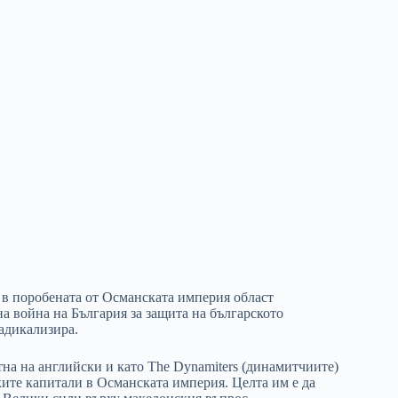
 в поробената от Османската империя област
а война на България за защита на българското
радикализира.
тна на английски и като The Dynamiters (динамитчиите)
ките капитали в Османската империя. Целта им е да