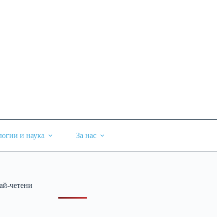
логии и наука
За нас
ай-четени