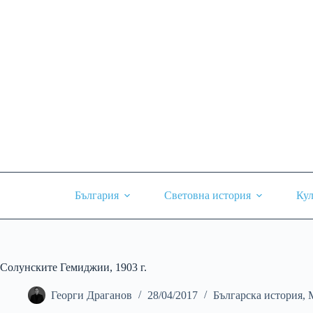
Skip
to
content
България
Световна история
Кул
Солунските Гемиджии, 1903 г.
Георги Драганов
28/04/2017
Българска история
,