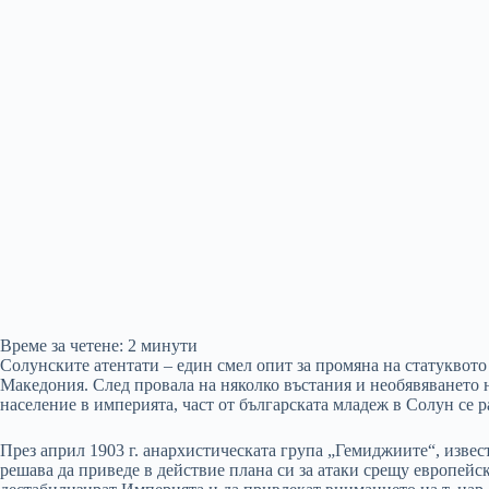
Време за четене:
2
минути
Солунските атентати – един смел опит за промяна на статуквото
Македония. След провала на няколко въстания и необявяването н
население в империята, част от българската младеж в Солун се 
През април 1903 г. анархистическата група „Гемиджиите“, извес
решава да приведе в действие плана си за атаки срещу европейс