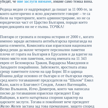
убедят, че
ние заслуги нямаме
, имаме само тежка вина.
Редица медии се надпреварват да пишат за 11 000-те, за
които категорично и ясно документите говорят – те са
били на териториите, които администрираме, но не са
юридически част от Царство България, поради което
юрисдикцията ни не е пълна. ТОЧКА!
Повтаря се грозната и позорна история от 2000 г., когато
именно заради активната антибългарска пропаганда на
шепа елементи, Комисията към израелския национален
фонд реши да махне четирите персонални паметни
плочи от гората на България в Ерусалим и да вдигне на
тяхно място нов паметник, носещ имената на 11 343
евреи от Беломорска Тракия, Вардарска Македония и
Западните покрайнини. Забележете, яростната атака
срещу паметните плочи на цар Борис III и царица
Йоанна дойде основно от българи и от български евреи,
сред които тогавашният председателя на “Шалом” Емил
Кало, както и Благовест Сендов, Анжел Вагенщайн,
Велко Вълканов, Илчо Димитров, които чак написаха
писмо до тогавашния израелски президент Езар
Вайцман, в което натъртваха спорния характер на
царските заслуги. Тогава и покойният вече президент
Желю Желев застана зад това премахване, защото според