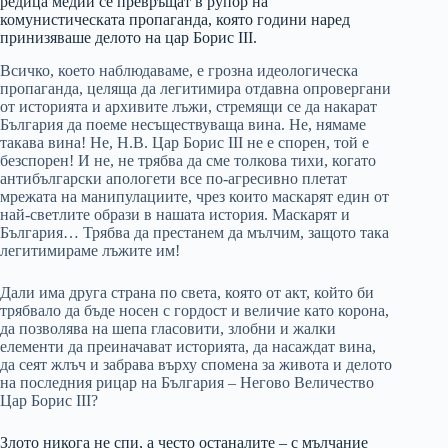
редица медии се превръщат в рупор на
комунистическата пропаганда, която години наред
принизяваше делото на цар Борис III.
Всичко, което наблюдаваме, е грозна идеологическа
пропаганда, целяща да легитимира отдавна опровергани
от историята и архивите лъжи, стремящи се да накарат
България да поеме несъществуваща вина. Не, нямаме
такава вина! Не, Н.В. Цар Борис III не е спорен, той е
безспорен! И не, не трябва да сме толкова тихи, когато
антибългарски апологети все по-агресивно плетат
мрежата на манипулациите, чрез които маскарят един от
най-светлите образи в нашата история. Маскарят и
България… Трябва да престанем да мълчим, защото така
легитимираме лъжите им!
Дали има друга страна по света, която от акт, който би
трябвало да бъде носен с гордост и величие като корона,
да позволява на шепа гласовити, злобни и жалки
елементи да преиначават историята, да насаждат вина,
да сеят жлъч и забрава върху спомена за живота и делото
на последния рицар на България – Негово Величество
Цар Борис III?
Злото никога не спи, а често останалите – с мълчание