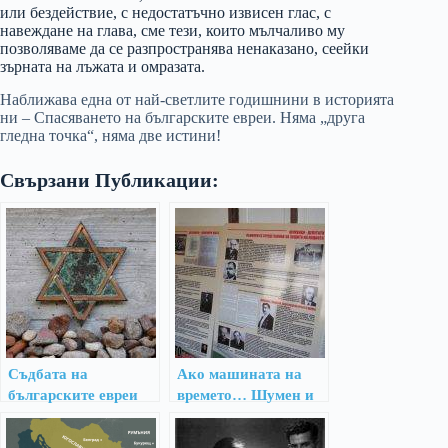
или бездействие, с недостатъчно извисен глас, с
навеждане на глава, сме тези, които мълчаливо му
позволяваме да се разпространява ненаказано, сеейки
зърната на лъжата и омразата.
Наближава една от най-светлите годишнини в историята
ни – Спасяването на българските евреи. Няма „друга
гледна точка“, няма две истини!
Свързани Публикации:
Съдбата на
Ако машината на
българските евреи
времето… Шумен и
през Втората
отвъд, март 1943 г.
световна е спасение