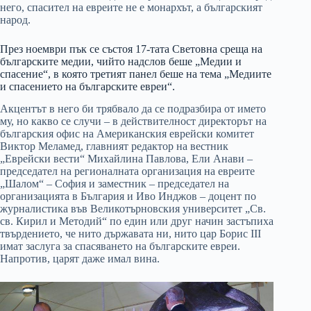
него, спасител на евреите не е монархът, а българският
народ.
През ноември пък се състоя 17-тата Световна среща на
българските медии, чийто надслов беше „Медии и
спасение“, в която третият панел беше на тема „Медиите
и спасението на българските евреи“.
Акцентът в него би трябвало да се подразбира от името
му, но какво се случи – в действителност директорът на
българския офис на Американския еврейски комитет
Виктор Меламед, главният редактор на вестник
„Еврейски вести“ Михайлина Павлова, Ели Анави –
председател на регионалната организация на евреите
„Шалом“ – София и заместник – председател на
организацията в България и Иво Инджов – доцент по
журналистика във Великотърновския университет „Св.
св. Кирил и Методий“ по един или друг начин застъпиха
твърдението, че нито държавата ни, нито цар Борис III
имат заслуга за спасяването на българските евреи.
Напротив, царят даже имал вина.