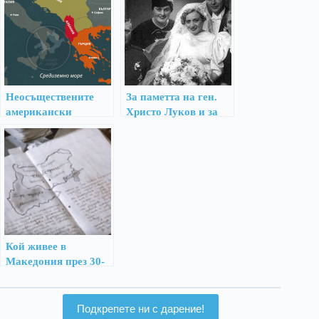
и нищо друго
Неосъществените
За паметта на ген.
американски
Христо Луков и за
планове за България
безпочвените
след края на Втората
обвинения в
световна война
антисемитизъм
Кой живее в
Македония през 30-
те години –
неутрален поглед
отвън
Подкрепете ни с дарение!