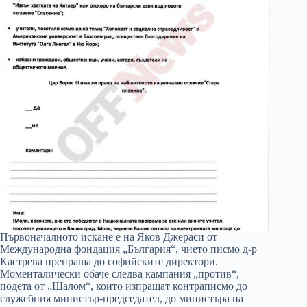
Първоначалното искане е на Яков Джераси от
Международна фондация „България“, чието писмо д-р
Кастрева препраща до софийските директори.
Моменталически обаче следва кампания „против“,
подета от „Шалом“, които изпращат контраписмо до
служебния министър-председател, до министъра на