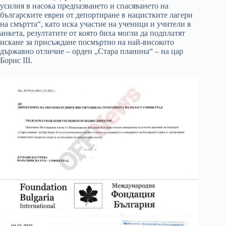
усилия в насока предпазването и спасяването на
българските евреи от депортиране в нацистките лагери
на смъртта“, като иска участие на ученици и учители в
анкета, резултатите от която биха могли да подплатят
искане за присъждане посмъртно на най-високото
държавно отличие – орден „Стара планина“ – на цар
Борис III.