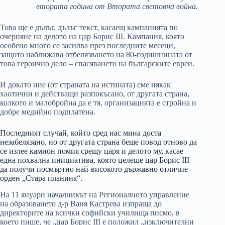
втората година от Втората световна война.
Това ще е дълъг, дълъг текст, касаещ кампанията по
очерняне на делото на цар Борис III. Кампания, която
особено много се засилва през последните месеци,
защото наближава отбелязването на 80-годишнината от
това героично дело – спасяването на българските евреи.
И докато ние (от страната на истината) сме някак
хаотични и действащи разпокъсано, от другата страна,
колкото и малобройна да е тя, организацията е стройна и
добре медийно подплатена.
Последният случай, който сред нас мина доста
незабелязано, но от другата страна беше повод отново да
се излее камион помия срещу царя и делото му, касае
една похвална инициатива, която целеше цар Борис III
да получи посмъртно най-високото държавно отличие –
орден „Стара планина“.
На 11 януари началникът на Регионалното управление
на образоването д-р Ваня Кастрева изпраща до
директорите на всички софийски училища писмо, в
което пише, че „цар Борис III е положил „изключителни