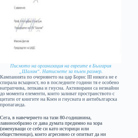
Писмото на организация на евреите в България
„Шалом“. Натиснете за пълен размер.
Кампанията по очернянето на цар Борис III никога не е
спирала всъщност, но в последните години тя е особено
натрапчива, лепкава и гнусна. Активирани са незнайни
до момента елементи, които заливат пространството с
цитати от книгите на Коен и гнусната и антибългарска
пропаганда.
Сега, в навечерието на тази 80-годишнина,
лавинообразно се дава думата предимно на хора
(именуващи се себе си като историци или
общественици), които агресивно се опитват да ни