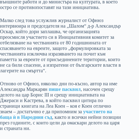
външните работи и до министъра на културата, в което
остро се противопоставят на тази инициатива.
Малко след това услужлив журналист от Офнюз
интервюира и председателя на „Шалом“ д-р Александър
Оскар, който дори заплашва, че организацията
преосмисля участието си в Инициативния комитет за
отбелязване на честванията от 80 годишнината от
спасяването на евреите, защото „формулировката за
честванията изключва изразяването на почит към
паметта за евреите от присъединените територии, които
не са били спасени, а изпратени от българските власти в
лагерите на смъртта“.
Отново от Офнюз, няколко дни по-късно, автор на име
Александра Маркарян
пише пасквил
, насочен срещу
делото на цар Борис III и срещу инициативата на
Джераси и Кастрева, в който пасквил цитира по
страници книгата на Леа Коен – коя е Коен отлично
знаем – достатъчно е да припомним за
участието на
баща ѝ в Народния съд
, както и всички нейни позиции
през годините, с които цели да омаскари делото на царя
и страната ни.