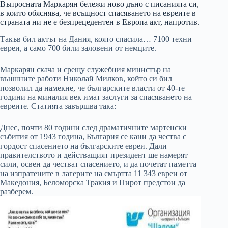
Въпросната Маркарян бележи ново дъно с писанията си,
в които обяснява, че всъщност спасяването на евреите в
страната ни не е безпрецедентен в Европа акт, напротив.
Такъв бил актът на Дания, която спасила… 7100 техни
евреи, а само 700 били заловени от немците.
Маркарян скача и срещу служебния министър на
външните работи Николай Милков, който си бил
позволил да намекне, че българските власти от 40-те
години на миналия век имат заслуги за спасяването на
евреите. Статията завършва така:
Днес, почти 80 години след драматичните мартенски
събития от 1943 година, България се кани да чества с
гордост спасението на българските евреи. Дали
правителството и действащият президент ще намерят
сили, освен да честват спасението, и да почетат паметта
на изпратените в лагерите на смъртта 11 343 евреи от
Македония, Беломорска Тракия и Пирот предстои да
разберем.