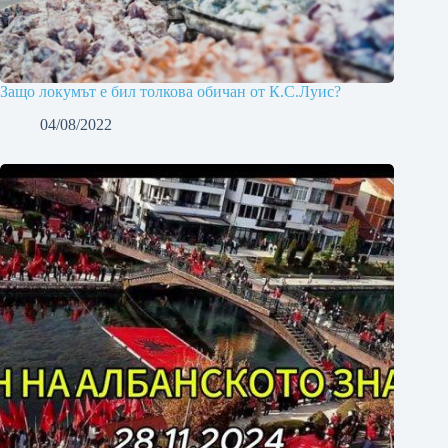
Защо локумът е бил толкова обичан от К.С.Луис?
04/08/2022