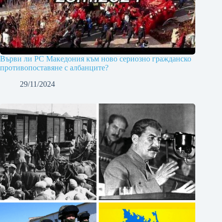
Върви ли РС Македония към ново сериозно гражданско
противопоставяне с албанците?
29/11/2024