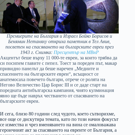
Премиерите на България и Израел Бойко Борисов и
Бенямин Нетаняху откриха паметник в Тел Авив,
посветен на спасяването на българските евреи през
1943 г. Снимка:
Пресцентър на МВнР
Акцентът беше върху 11 000-те евреи, за които трябва да
си посипем главите с пепел. Тоест за пореден път, макар
привидно панелът да беше наречен „Медиите и
спасението на българските евреи“, всъщност се
анатемосаха повечето българи, отрече се ролята на
Негово Величество Цар Борис III и се даде старт на
поредната антибългарска кампания, чиято кулминация
явно ще бъде навръх честването от спасяването на
българските евреи.
И сега, близо 80 години след чудото, което сътворихме,
все още се дискутира темата, като по този начин фокусът
се измества и чрез вменяването на вина се омаловажава
героичният акт за спасяването на евреите от България, а