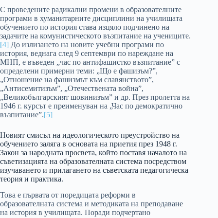
С проведените радикални промени в образователните
програми в хуманитарните дисциплини на училищата
обучението по история става изцяло подчинено на
задачите на комунистическото възпитание на учениците.
[4]
До излизането на новите учебни програми по
история, веднага след 9 септември по нареждане на
МНП, е въведен „час по антифашистко възпитание” с
определени примерни теми: „Що е фашизъм?”,
„Отношение на фашизмът към славянството”,
„Антисемитизъм”, „Отечествената война”,
„Великобългарският шовинизъм” и др. През пролетта на
1946 г. курсът е преименуван на „Час по демократично
възпитание”.
[5]
Новият смисъл на идеологическото преустройство на
обучението заляга в основата на приетия през 1948 г.
Закон за народната просвета, който поставя началото на
съветизацията на образователната система посредством
изучаването и прилагането на съветската педагогическа
теория и практика.
Това е първата от поредицата реформи в
образователната система и методиката на преподаване
на история в училищата. Поради подчертано