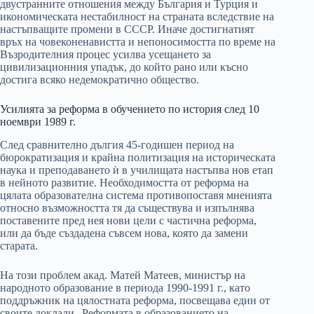
двустранните отношения между България и Турция и
икономическата нестабилност на страната вследствие на
настъпващите промени в СССР. Иначе достигнатият
връх на човеконенавистта и непоносимостта по време на
Възродителния процес усилва усещането за
цивилизационния упадък, до който рано или късно
достига всяко недемократично общество.
Усилията за реформа в обучението по история след 10
ноември 1989 г.
След сравнително дългия 45-годишен период на
бюрократизация и крайна политизация на историческата
наука и преподаването ѝ в училищата настъпва нов етап
в нейното развитие. Необходимостта от реформа на
цялата образователна система противопоставя мненията
относно възможността тя да съществува и изпълнява
поставените пред нея нови цели с частична реформа,
или да бъде създадена съвсем нова, която да замени
старата.
На този проблем акад. Матей Матеев, министър на
народното образование в периода 1990-1991 г., като
поддръжник на цялостната реформа, посвещава един от
своите доклади „Реформата в образованието на