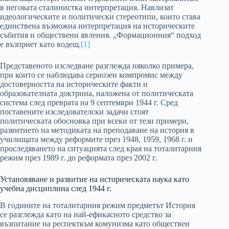
в неговата сталинистка интерпретация. Навлизат
идеологическите и политически стереотипи, които става
единствена възможна интерпретация на историческите
събития и обществени явления. „Формационния“ подход
е възприет като водещ.
[1]
Представеното изследване разглежда няколко примера,
при които се наблюдава сериозен компромис между
достоверността на историческите факти и
образователната доктрина, наложена от политическата
система след преврата на 9 септември 1944 г. Сред
поставените изследователски задачи стоят
политическата обосновка при всеки от тези примери,
развитието на методиката на преподаване на история в
училищата между реформите през 1948, 1959, 1968 г. и
проследяването на ситуацията след края на тоталитарния
режим през 1989 г. до реформата през 2002 г.
Установяване и развитие на историческата наука като
учебна дисциплина след 1944 г.
В годините
на тоталитарния режим предметът История
се разглежда като на най-ефикасното средство за
възпитание на респекткъм комунизма като обществен