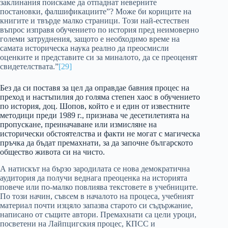
заклинания поискаме да отпаднат неверните
постановки, фалшификациите”? Може би кориците на
книгите и твърде малко страници. Този най-естествен
въпрос изправя обучението по история пред неимоверно
големи затруднения, защото е необходимо време на
самата историческа наука реално да преосмисли
оценките и представите си за миналото, да се преоценят
свидетелствата.”
[29]
Без да си поставя за цел да оправдае бавния процес на
преход и настъпилия до голяма степен хаос в обучението
по история, доц. Шопов, който е и един от известните
методици преди 1989 г., признава че десетилетията на
пропускане, преиначаване или измисляне на
исторически обстоятелства и факти не могат с магическа
пръчка да бъдат премахнати, за да започне българското
общество живота си на чисто.
А натискът на бързо зародилата се нова демократична
аудитория да получи веднага преоценка на историята
повече или по-малко повлиява текстовете в учебниците.
По този начин, съвсем в началото на процеса, учебният
материал почти изцяло запазва старото си съдържание,
написано от същите автори. Премахнати са цели уроци,
посветени на Лайпцигския процес, КПСС и