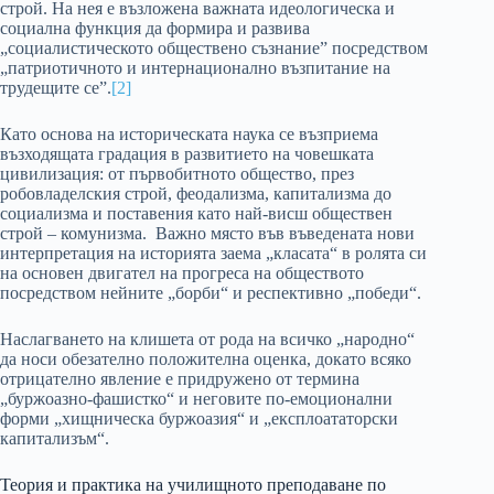
строй. На нея е възложена важната идеологическа и
социална функция да формира и развива
„социалистическото обществено съзнание” посредством
„патриотичното и интернационално възпитание на
трудещите се”.
[2]
Като основа на историческата наука се възприема
възходящата градация в развитието на човешката
цивилизация: от първобитното общество, през
робовладелския строй, феодализма, капитализма до
социализма и поставения като най-висш обществен
строй – комунизма. Важно място във въведената нови
интерпретация на историята заема „класата“ в ролята си
на основен двигател на прогреса на обществото
посредством нейните „борби“ и респективно „победи“.
Наслагването на клишета от рода на всичко „народно“
да носи обезателно положителна оценка, докато всяко
отрицателно явление е придружено от термина
„буржоазно-фашистко“ и неговите по-емоционални
форми „хищническа буржоазия“ и „експлоататорски
капитализъм“.
Теория и практика на училищното преподаване по