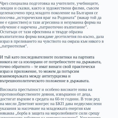
Чрез специална подготовка на учителите, учебниците,
лекции и сказки, както и художествени филми, съвсем
целенасочено пред младото поколение на България се
посочва „историческия враг на Родината” (макар той да
не е единствен) и тази агресивна и нехуманна форма на
обучение е наречена „патриотично възпитание”.
Остатъци от тази ефективна и твърде образна
възпитателна форма виждаме десетилетия по-късно, дала
израз в преливането на чувството на омраза към някого в
„патриотизъм“.
И тъй като последователните политики на партията
никога не са изолирани от потребностите на държавата,
точно обратното – те имат винаги свой практически
израз и приложение, то можем да потърсим
взаимовръзката между антитурцизма и
вътрешнополитическото положение в държавата.
Високата престъпност и особено високите нива на
противообществените деяния, извършени от деца,
достигат върхове в средата на 60-те години. В този ред
на мисли Деветият конгрес на БКП дава недвусмислени
указания за насочване на младежката енергия към
някаква „борба в защита на миролюбивите сили срещу
агресивните действия на империалистите”. Училището