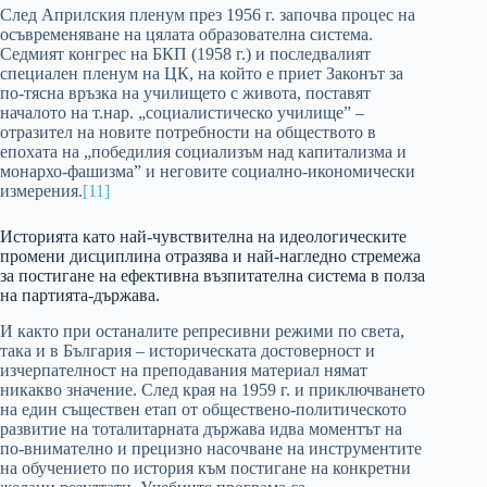
След Априлския пленум през 1956 г. започва процес на
осъвременяване на цялата образователна система.
Седмият конгрес на БКП (1958 г.) и последвалият
специален пленум на ЦК, на който е приет Законът за
по-тясна връзка на училището с живота, поставят
началото на т.нар. „социалистическо училище” –
отразител на новите потребности на обществото в
епохата на „победилия социализъм над капитализма и
монархо-фашизма” и неговите социално-икономически
измерения.
[11]
Историята като най-чувствителна на идеологическите
промени дисциплина отразява и най-нагледно стремежа
за постигане на ефективна възпитателна система в полза
на партията-държава.
И както при останалите репресивни режими по света,
така и в България – историческата достоверност и
изчерпателност на преподавания материал нямат
никакво значение. След края на 1959 г. и приключването
на един съществен етап от обществено-политическото
развитие на тоталитарната държава идва моментът на
по-внимателно и прецизно насочване на инструментите
на обучението по история към постигане на конкретни