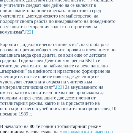
и учителите следват най-дейно да се включат в
повишаването на политическата подготовка сред
учителите и „методическото им майсторство, да
подобрят своята работа по внедряването на поведението
на учащите се моралния кодекс на строителя на
комунизма”.
[22]
Борбата с „идеологическата диверсия”, както общо са
назовани противообществените прояви и влечението по
западната мода сред децата, се води още от детската
градина. Година след Деветия конгрес на БКП се
отчита,че учителите на най-малките са вече напълно
„въоръжени” за идейното и нравствено формиране на
учениците, но все още не навсякъде „учениците
чувствуват страстната омраза на учителя към
империалистическия свят”.
[23]
За внушаването на
омраза като възпитателен похват ще продължим да
говорим и през следващите две десетилетия от
тоталитарния режим, както и за присъствието на
остатъци от него в учебно-възпитателния процес след 10
ноември 1989 г.
В началото на 80-те години тоталитарният режим
предприема масова смяна на
мюсюлманските имена на