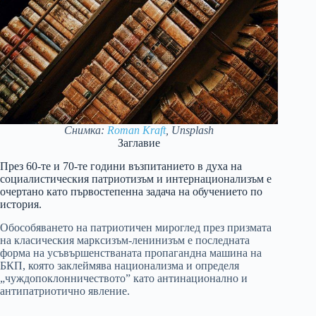
Снимка:
Roman Kraft
, Unsplash
Заглавие
През 60-те и 70-те години възпитанието в духа на
социалистическия патриотизъм и интернационализъм е
очертано като първостепенна задача на обучението по
история.
Обособяването на патриотичен мироглед през призмата
на класическия марксизъм-ленинизъм е последната
форма на усъвършенстваната пропагандна машина на
БКП, която заклеймява национализма и определя
„чуждопоклонничеството” като антинационално и
антипатриотично явление.