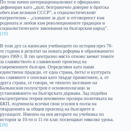
По този начин интернационализмът е официално
дефиниран като „дълг, безгранично доверие и братска
обич към великия СССР”, а социалистическият
патриотизъм – „съзнание за дълг и отговорност към
родината и любов към революционните традиции и
социалистическите завоевания на българския народ”.
[19]
В този дух са написани учебниците по история през 70-
те години в резултат на новата реформа в образованието
през 1969 г. В тях централно място отново заемат темите
за славянството и славянският произход на
съвременните българи. Определяни като наши
единствени прадеди, от една страна, битът и културата
на славяните е описван като твърде примитивен, а, от
друга страна, се говори, че тяхното заселване на
Балканския полуостров е основополагащо за
установяването на българската държава. Зад подобна
ексцентрична теория неизменно прозира политиката на
БКП, подчинила всички свои усилия в полза на
твърденията за общия произход на българите и
руснаците. Именно на нея авторите на учебника по
история за 10-ти и 11-ти клас посвещават няколко урока.
[20]