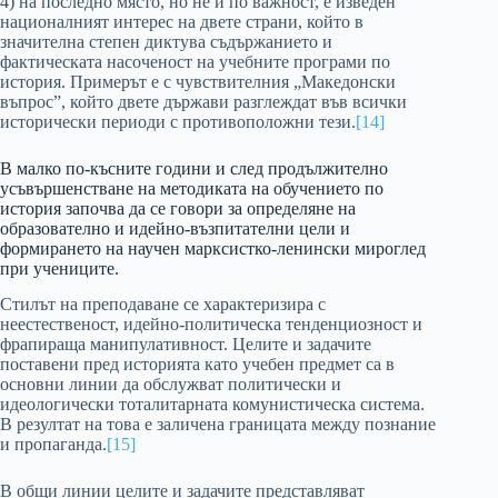
4) на последно място, но не и по важност, е изведен
националният интерес на двете страни, който в
значителна степен диктува съдържанието и
фактическата насоченост на учебните програми по
история. Примерът е с чувствителния „Македонски
въпрос”, който двете държави разглеждат във всички
исторически периоди с противоположни тези.
[14]
В малко по-късните години и след продължително
усъвършенстване на методиката на обучението по
история започва да се говори за определяне на
образователно и идейно-възпитателни цели и
формирането на научен марксистко-ленински мироглед
при учениците.
Стилът на преподаване се характеризира с
неестественост, идейно-политическа тенденциозност и
фрапираща манипулативност. Целите и задачите
поставени пред историята като учебен предмет са в
основни линии да обслужват политически и
идеологически тоталитарната комунистическа система.
В резултат на това е заличена границата между познание
и пропаганда.
[15]
В общи линии целите и задачите представляват