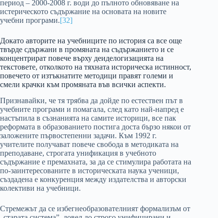
период – 2000-2008 г. води до пълното обновяване на
истерическото съдържание на основата на новите
учебни програми.
[32]
Докато авторите на учебниците по история са все още
твърде сдържани в промяната на съдържанието и се
концентрират повече върху деиделогизацията на
текстовете, отколкото на тяхната историческа истинност,
повечето от изтъкнатите методици правят големи и
смели крачки към промяната във всички аспекти.
Признавайки, че тя трябва да дойде по естествен път в
учебните програми и помагала, след като най-напред е
настъпила в съзнанията на самите историци, все пак
реформата в образованието постига доста бързо някои от
заложените първостепенни задачи. Към 1992 г.
учителите получават повече свобода в методиката на
преподаване, строгата унификация в учебното
съдържание е премахната, за да се стимулира работата на
по-заинтересованите в историческата наука ученици,
създадена е конкуренция между издателства и авторски
колективи на учебници.
Стремежът да се избегнеобразователният формализъм от
„старата система”, довел до строго унифицирани и