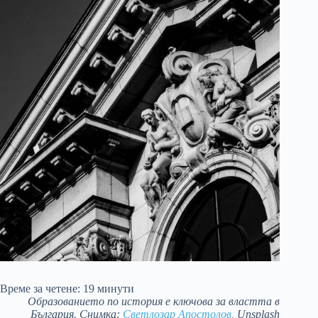
Време за четене:
19
минути
Образованието по история е ключова за властта в
България. Снимка:
Светлозар Апостолов
, Unsplash