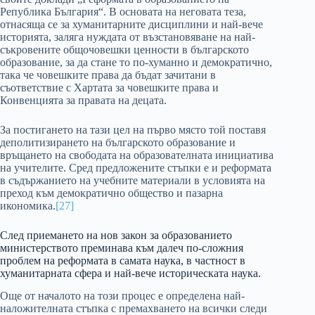
Република България“. В основата на неговата теза,
отнасяща се за хуманитарните дисциплини и най-вече
историята, заляга нуждата от възстановяване на най-
съкровените общочовешки ценности в българското
образование, за да стане то по-хуманно и демократично,
така че човешките права да бъдат зачитани в
съответствие с Хартата за човешките права и
Конвенцията за правата на децата.
За постигането на тази цел на първо място той поставя
деполитизирането на българското образование и
връщането на свободата на образователната инициатива
на учителите. Сред предложените стъпки е и реформата
в съдържанието на учебните материали в условията на
преход към демократично общество и пазарна
икономика.
[27]
След приемането на нов закон за образованието
министерството преминава към далеч по-сложния
проблем на реформата в самата наука, в частност в
хуманитарната сфера и най-вече историческата наука.
Още от началото на този процес е определена най-
наложителната стъпка с премахването на всички следи