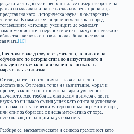
резултата от един успешен опит да се намери теоретична
рамка на масовата и напълно злонамерена пропаганда,
представяна като „историческа наука” в българските
училища. В някои случаи дори нямало как, според
тогавашните методици, учениците да осмислят
закономерностите и перспективите на комунистическото
общество, колкото и правилно да е била поставена
задачата.
[16]
Днес това може да звучи изумително, но нивото на
обучението по история стига до наизустяването и
докъдето е възможно вникването в логиката на
марскизма-ленинизма.
От гледна точка на знанията – това е напълно
достатъчно. От гледна точка на възпитание, морал и
прочее, важно е постигането на вяра и увереност в
наученото. Ако трябва да онагледим примера с други
науки, то би имало същия успех като опита за усвояване
на сложен граматически материал от малограмотни хора,
или опит за боравене с висша математика от хора,
непознаващи таблицата за умножение.
Разбира се, математическата и езикова грамотност като