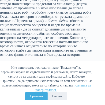
твърдо поляризирани представи за миналото у децата,
започва от промяната в някои използвани до тогава
понятия като
роб
–
свободен
човек
(има се предвид роб в
Османската империя и освободен от руската армия или
по-късно Червената армия) и
богат
–
беден
(богат в
социалистическото общество и беден по време на
капитализма); да се снижат до минимум негативните
оценки на личности и събития, особено засягащи
историята на международните отношения. Колкото до
отговорността, огромната тежест на настъпилото ново
време се изнася от учителите по история, чиито
отговори трябва да изпреварват въпросите на учениците
относно фалша и истината в българската история.
Затова и в началото на Прехода учителската професия
Ние използваме технологии като “Бисквитки” за
изглежда като най-непривлекателна, а болшинството от
персонализиране на съдържанието и рекламите, които виждате,
учителите по история успяват да загубят авторитета си
както и за да анализираме трафика на сайта. Изберете
пред учениците.
“Приемам”, за да приемете използването на тези технологии. За
Подобна е ситуацията във висшите училища, където
повече информация, моля запознайте се с нашата
политика за
настъпващите идеологически промени отнасят част от
поверителност.
преподавателския състав, като преподавателите по
Приемам
Decline
история на БКП и поставят останалата част пред
предизвикателството да променят колкото се може по-