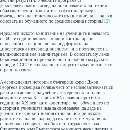
желани резултати. Учебните програма са
усъвършенствани с оглед на повишаването на техния
образователен и възпитателен ефект например с
въвеждането на атеистическото възпитание, залегнало в
основата на обучението по средновековна история.
[12]
Идеологическото възпитание на учениците в началото
на 60-те години включва нови и контролирани
измерения на национализма под формата на
„пролетарски интернационализъм” и в противовес на
великошовинизма и милитаризма. В основата му лежи
безапелационната признателност и любов към руския
народ и СССР и солидарност с другите комунистически
страни по света.
Американският историк с български корен Джон
Георгеов посвещава голяма част от изследователската си
работа на анализа на учебния материал по история в
комунистическа България и Югославия през 60-те
години на ХХ век. като констатира, че „обучението по
история в училищата има за своя задача: да даде на
учениците основни знания относно историческото
развитие на нашия народ; да възпита у тях чувство на
национална гордост, на обич и от отдаденост към
Отечеството, към Българската комунистическа партия и