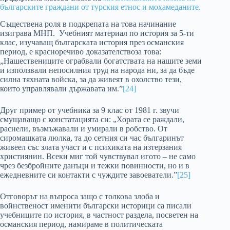
българските граждани от турския етнос и мохамеданите.
Съществена роля в подкрепата на това начинание
изиграва МНП. Учебният материал по история за 5-ти
клас, изучаващ българската история през османския
период, е красноречиво доказателствоза това:
„Нашествениците ограбвали богатствата на нашите земи
и използвали непосилния труд на народа ни, за да бъде
силна тяхната войска, за да живеят в охолство тези,
които управлявали държавата им.”
[24]
Друг пример от учебника за 9 клас от 1981 г. звучи
смущаващо с констатацията си: „Хората се раждали,
раснели, възмъжавали и умирали в робство. От
сиромашката люлка, та до сетния си час българинът
живеел със злата участ и с психиката на изтерзания
християнин. Всеки миг той чувствувал игото – не само
чрез безбройните данъци и тежки повинности, но и в
ежедневните си контакти с чуждите завоеватели.”
[25]
Отговорът на въпроса защо с толкова злоба и
войнственост именити български историци са писали
учебниците по история, в частност раздела, посветен на
османския период, намираме в политическата