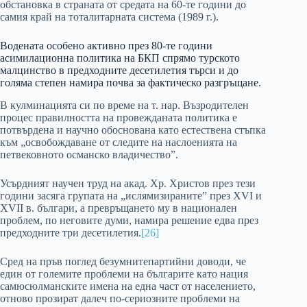
обстановка в страната от средата на 60-те години до
самия край на тоталитарната система (1989 г.).
Водената особено активно през 80-те години
асимилационна политика на БКП спрямо турското
малцинство в предходните десетилетия търси и до
голяма степен намира почва за фактическо разгръщане.
В кулминацията си по време на т. нар. Възродителен
процес правилността на провежданата политика е
потвърдена и научно обоснована като естествена стъпка
към „освобождаване от следите на наслоенията на
петвековното османско владичество”.
Усърдният научен труд на акад. Хр. Христов през тези
години засяга групата на „ислямизираните” през XVI и
XVII в. българи, а превръщането му в национален
проблем, по неговите думи, намира решение едва през
предходните три десетилетия.
[26]
Сред на пръв поглед безумнитепартийни доводи, че
един от големите проблеми на българите като нация
самюсюлманските имена на една част от населението,
отново прозират далеч по-сериозните проблеми на