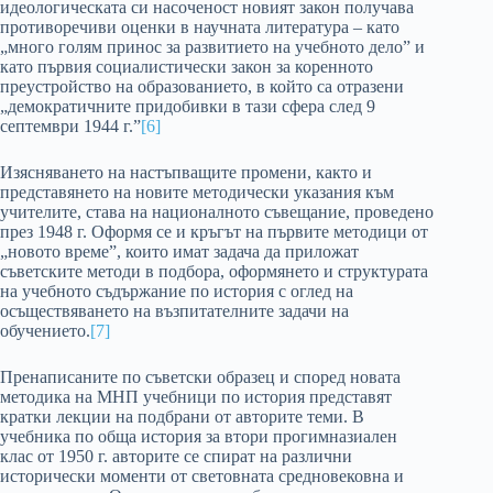
идеологическата си насоченост новият закон получава
противоречиви оценки в научната литература – като
„много голям принос за развитието на учебното дело” и
като първия социалистически закон за коренното
преустройство на образованието, в който са отразени
„демократичните придобивки в тази сфера след 9
септември 1944 г.”
[6]
Изясняването на настъпващите промени, както и
представянето на новите методически указания към
учителите, става на националното съвещание, проведено
през 1948 г. Оформя се и кръгът на първите методици от
„новото време”, които имат задача да приложат
съветските методи в подбора, оформянето и структурата
на учебното съдържание по история с оглед на
осъществяването на възпитателните задачи на
обучението.
[7]
Пренаписаните по съветски образец и според новата
методика на МНП учебници по история представят
кратки лекции на подбрани от авторите теми. В
учебника по обща история за втори прогимназиален
клас от 1950 г. авторите се спират на различни
исторически моменти от световната средновековна и