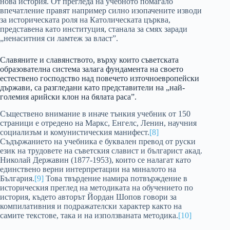
нова история. От прегледа на учебното помагало
впечатление правят например силно изопачените изводи
за историческата роля на Католическата църква,
представена като институция, станала за смях заради
„ненаситния си ламтеж за власт”.
Славяните и славянството, върху които съветската
образователна система залага фундамента на своето
естествено господство над повечето източноевропейски
държави, са разгледани като представители на „най-
големия арийски клон на бялата раса”.
Съществено внимание в иначе тънкия учебник от 150
страници е отредено на Маркс, Енгелс, Ленин, научния
социализъм и комунистическия манифест.
[8]
Съдържанието на учебника е буквален превод от руски
език на трудовете на съветския славист и българист акад.
Николай Державин (1877-1953), които се налагат като
единствено верни интерпретации на миналото на
България.
[9]
Това твърдение намира потвърждение в
историческия преглед на методиката на обучението по
история, където авторът Йордан Шопов говори за
компилативния и подражателски характер както на
самите текстове, така и на използваната методика.
[10]