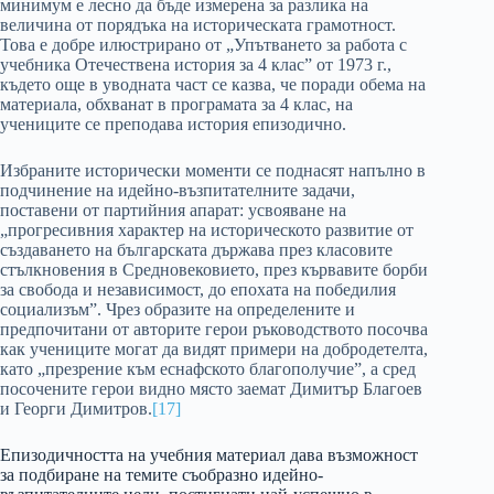
минимум е лесно да бъде измерена за разлика на
величина от порядъка на историческата грамотност.
Това е добре илюстрирано от „Упътването за работа с
учебника Отечествена история за 4 клас” от 1973 г.,
където още в уводната част се казва, че поради обема на
материала, обхванат в програмата за 4 клас, на
учениците се преподава история епизодично.
Избраните исторически моменти се поднасят напълно в
подчинение на идейно-възпитателните задачи,
поставени от партийния апарат: усвояване на
„прогресивния характер на историческото развитие от
създаването на българската държава през класовите
стълкновения в Средновековието, през кървавите борби
за свобода и независимост, до епохата на победилия
социализъм”. Чрез образите на определените и
предпочитани от авторите герои ръководството посочва
как учениците могат да видят примери на добродетелта,
като „презрение към еснафското благополучие”, а сред
посочените герои видно място заемат Димитър Благоев
и Георги Димитров.
[17]
Епизодичността на учебния материал дава възможност
за подбиране на темите съобразно идейно-