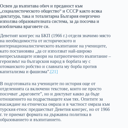
Освен да възпитава обич и преданост към
„социалистическото общество“ и СССР както всяка
диктатура, така и тоталитарна България енергично
използва образователната система, за да посочва и
изобличава враговете си.
Деветият конгрес на БКП (1966 г.) отделя значимо място
на необходимостта от историческото и
интернационалистическото възпитание на учениците,
като постановява „да се използват най-широко
непресъхващите извори на патриотичното възпитание –
героизмът на българския народ в борбата му с
отоманското робство и славната му борба против
капитализма и фашизма”.
[21]
В подготовката на учениците по история още от
отделенията са включени текстове, които не просто
посочват „враговете”, но и диктуват какво да бъде
отношението на подрастващите към тях. Опитите за
насаждане на етническа омраза и в частност омраза към
турския етнос предшестват Деветия конгрес, но от 1966
г. те приемат формата на държавна политика в
образованието и възпитанието.