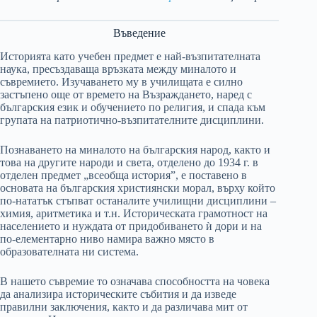
Въведение
Историята като учебен предмет е най-възпитателната
наука, пресъздаваща връзката между миналото и
съвремието. Изучаването му в училищата е силно
застъпено още от времето на Възраждането, наред с
българския език и обучението по религия, и спада към
групата на патриотично-възпитателните дисциплини.
Познаването на миналото на българския народ, както и
това на другите народи и света, отделено до 1934 г. в
отделен предмет „всеобща история”, е поставено в
основата на българския християнски морал, върху който
по-нататък стъпват останалите училищни дисциплини –
химия, аритметика и т.н. Историческата грамотност на
населението и нуждата от придобиването ѝ дори и на
по-елементарно ниво намира важно място в
образователната ни система.
В нашето съвремие то означава способността на човека
да анализира историческите събития и да изведе
правилни заключения, както и да различава мит от