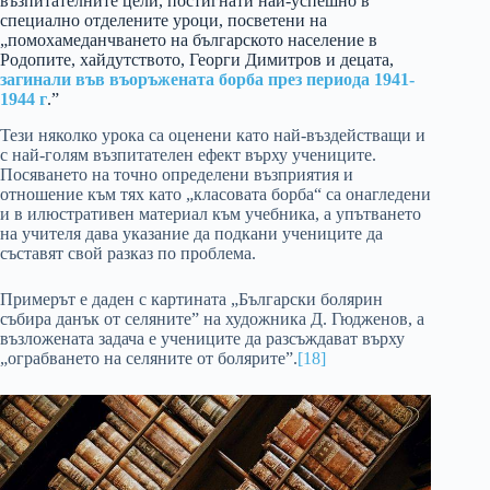
възпитателните цели, постигнати най-успешно в
специално отделените уроци, посветени на
„помохамеданчването на българското население в
Родопите, хайдутството, Георги Димитров и децата,
загинали във въоръжената борба през периода 1941-
1944 г
.”
Тези няколко урока са оценени като най-въздействащи и
с най-голям възпитателен ефект върху учениците.
Посяването на точно определени възприятия и
отношение към тях като „класовата борба“ са онагледени
и в илюстративен материал към учебника, а упътването
на учителя дава указание да подкани учениците да
съставят свой разказ по проблема.
Примерът е даден с картината „Български болярин
събира данък от селяните” на художника Д. Гюдженов, а
възложената задача е учениците да разсъждават върху
„ограбването на селяните от болярите”.
[18]