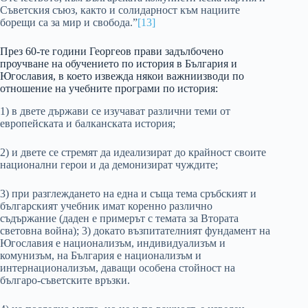
Съветския съюз, както и солидарност към нациите
борещи са за мир и свобода.”
[13]
През 60-те години Георгеов прави задълбочено
проучване на обучението по история в България и
Югославия, в което извежда някои важниизводи по
отношение на учебните програми по история:
1) в двете държави се изучават различни теми от
европейската и балканската история;
2) и двете се стремят да идеализират до крайност своите
национални герои и да демонизират чуждите;
3) при разглеждането на една и съща тема сръбският и
българският учебник имат коренно различно
съдържание (даден е примерът с темата за Втората
световна война); 3) докато възпитателният фундамент на
Югославия е национализъм, индивидуализъм и
комунизъм, на България е национализъм и
интернационализъм, даващи особена стойност на
българо-съветските връзки.