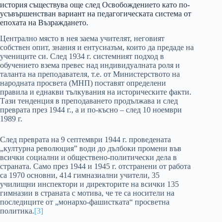
история съществува още след Освобождението като по-
усъвършенстван вариант на педагогическата система от
епохата на Възраждането.
Централно място в нея заема учителят, неговият
собствен опит, знания и ентусиазъм, които да предаде на
учениците си. След 1934 г. системният подход в
обучението взема превес над индивидуалната роля и
таланта на преподавателя, т.е. от Министерството на
народната просвета (МНП) поставят определени
правила и еднакви тълкувания на историческите факти.
Тази тенденция в преподаването продължава и след
преврата през 1944 г., а и по-късно – след 10 ноември
1989 г.
След преврата на 9 септември 1944 г. проведената
„културна революция” води до дълбоки промени във
всички социални и обществено-политически дела в
страната. Само през 1944 и 1945 г. отстранени от работа
са 1970 основни, 414 гимназиални учители, 35
училищни инспектори и директорите на всички 135
гимназии в страната с мотива, че те са носители на
последиците от „монархо-фашистката“ просветна
политика.
[3]