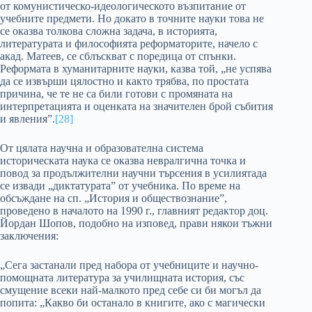
от комунистическо-идеологическото възпитание от
учебните предмети. Но докато в точните науки това не
се оказва толкова сложна задача, в историята,
литературата и философията реформаторите, начело с
акад. Матеев, се сблъскват с поредица от спънки.
Реформата в хуманитарните науки, казва той, „не успява
да се извърши цялостно и както трябва, по простата
причина, че те не са били готови с промяната на
интерпретацията и оценката на значителен брой събития
и явления”.
[28]
От цялата научна и образователна система
историческата наука се оказва невралгична точка и
повод за продължителни научни търсения в усилиятада
се извади „диктатурата” от учебника. По време на
обсъждане на сп. „История и обществознание”,
проведено в началото на 1990 г., главният редактор доц.
Йордан Шопов, подобно на изповед, прави някои тъжни
заключения:
„Сега застанали пред набора от учебниците и научно-
помощната литература за училищната история, със
смущение всеки най-малкото пред себе си би могъл да
попита: „Какво би останало в книгите, ако с магически