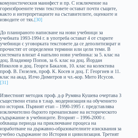
комунистическия манифест и пр. С изключение на
гореизброените теми текстовете остават почти същите,
както и интерпретациите на съставителите, оценките и
изводите от тях.
[30]
До планираното написване на нови учебници за
учебната 1993-1994 г. в употреба остават 4 от старите
учебници с уговорката текстовете да се деполитизират и
прочистят от определени термини или цели теми. В
системата влизат 4 напълно нови учебника: за 5. клас на
доц. Владимир Попов, за 6. клас на доц. Йордан
Николов и доц. Георги Бакалов, 10. клас на колектива
проф. В. Гюзелев, проф. К. Косев и доц. Г. Георгиев и 11.
клас на акад. Илчо Димитров и чл.-кор. Мито Исусов.
[31]
Известният методик проф. д-р Румяна Кушева очертава 3
съществени етапа в т.нар. модернизация на обучението
по история. Първият етап – 1990-1995 г. представлява
изключително бързото пренаписване на историческото
съдържание в учебниците. Вторият – 1996-2000 г.
обхваща периода на приключване процеса на
изработване на държавно-образователните изисквания за
учебно съдържание по История и цивилизация. Третият