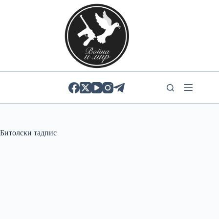
Skip
to
content
Битолски тадпис