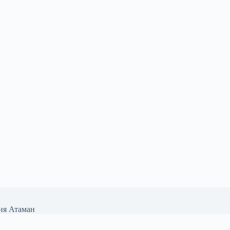
ия
Атаман