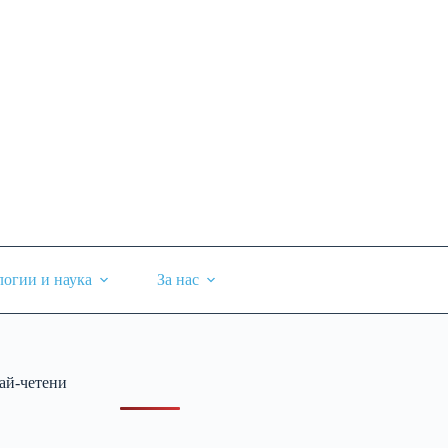
логии и наука
За нас
ай-четени