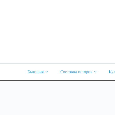
Skip
to
content
България
Световна история
Кул