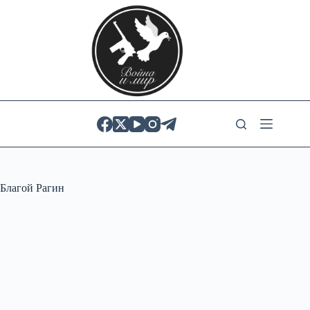
Skip
to
content
Благой Рагин