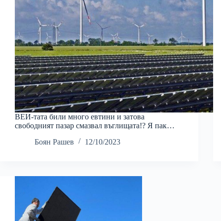
ВЕИ-тата били много евтини и затова
свободният пазар смазвал въглищата!? Я пак…
Боян Рашев
12/10/2023