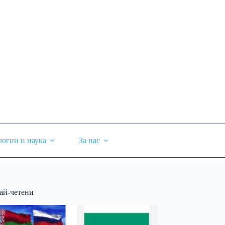
логии и наука
За нас
ай-четени