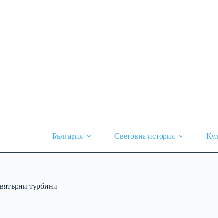
Skip
to
content
България
Световна история
Кул
вятърни турбини