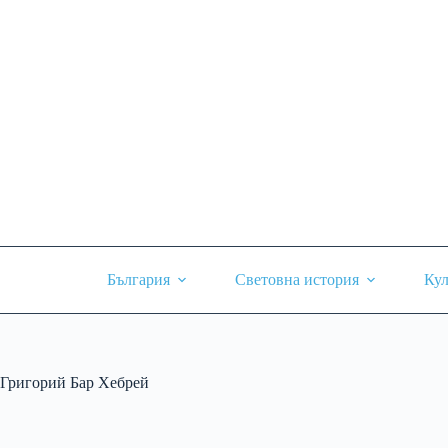
Skip
to
content
България
Световна история
Кул
Григорий Бар Хебрей