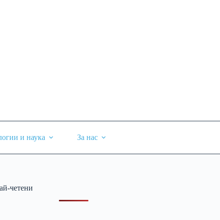
логии и наука
За нас
ай-четени