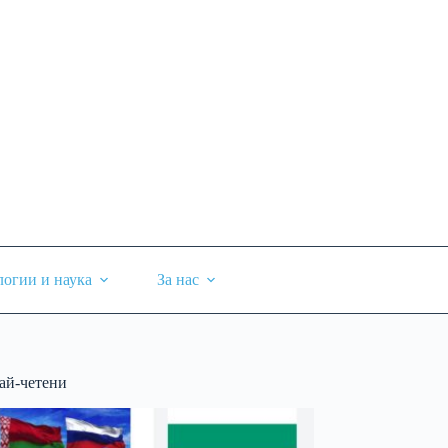
логии и наука
За нас
ай-четени