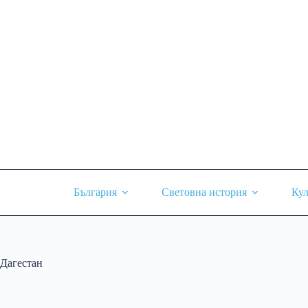
Skip
to
content
България
Световна история
Кул
Дагестан