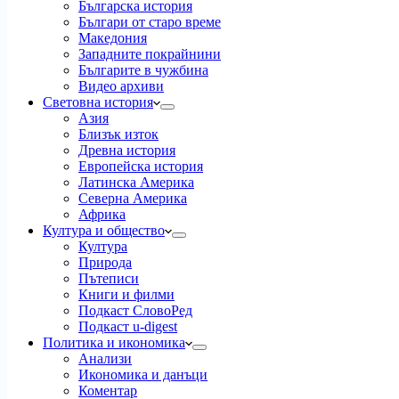
Българска история
Българи от старо време
Македония
Западните покрайнини
Българите в чужбина
Видео архиви
Световна история
Азия
Близък изток
Древна история
Европейска история
Латинска Америка
Северна Америка
Африка
Култура и общество
Култура
Природа
Пътеписи
Книги и филми
Подкаст СловоРед
Подкаст u-digest
Политика и икономика
Анализи
Икономика и данъци
Коментар