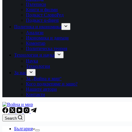
Пътеписи
Книги и филми
Подкаст СловоРед
Подкаст u-digest
Политика и икономика
Анализи
Икономика и данъци
Коментар
Политическа теория
Технологии и наука
Наука
Технологии
За нас
За „Война и мир“
Кого подкрепяме и защо?
Нашите автори
Контакти
Search
България