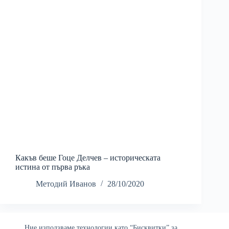
Какъв беше Гоце Делчев – историческата
истина от първа ръка
Методий Иванов
28/10/2020
Ние използваме технологии като “Бисквитки” за