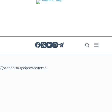
Skip
to
content
Договор за добросъседство