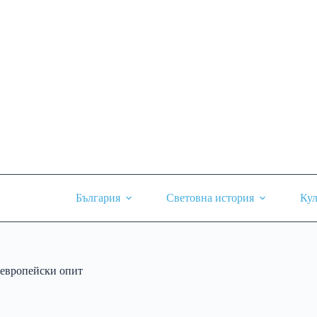
Skip
to
content
България
Световна история
Кул
европейски опит