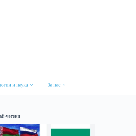
логии и наука
За нас
ай-четени