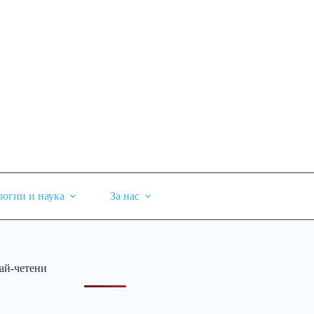
логии и наука
За нас
ай-четени