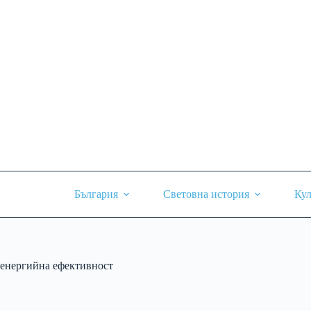
Skip
to
content
България
Световна история
Кул
енергийна ефективност