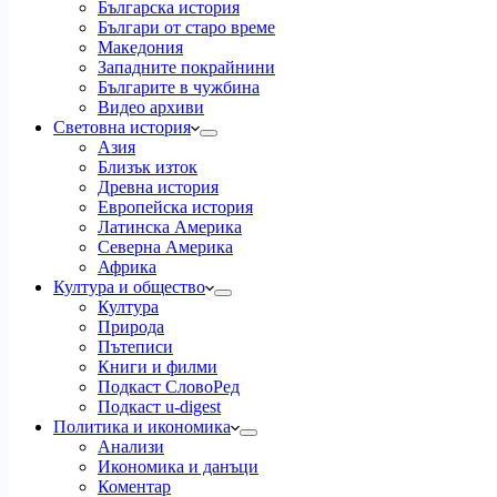
Българска история
Българи от старо време
Македония
Западните покрайнини
Българите в чужбина
Видео архиви
Световна история
Азия
Близък изток
Древна история
Европейска история
Латинска Америка
Северна Америка
Африка
Култура и общество
Култура
Природа
Пътеписи
Книги и филми
Подкаст СловоРед
Подкаст u-digest
Политика и икономика
Анализи
Икономика и данъци
Коментар