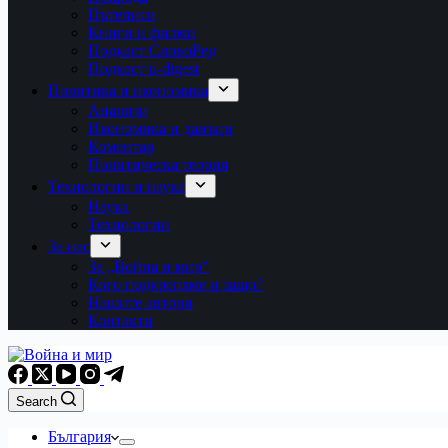
Пътеписи
Книги и филми
Подкаст СловоРед
Подкаст u-digest
Политика и икономика
Анализи
Икономика и данъци
Коментар
Политическа теория
Технологии и наука
Наука
Технологии
За нас
За „Война и мир“
Кого подкрепяме и защо?
Нашите автори
Контакти
Search
България