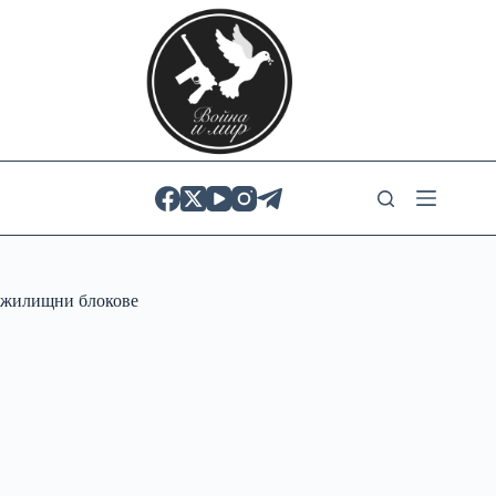
Skip
to
content
жилищни блокове