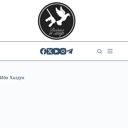
Skip
to
content
Ибн Халдун