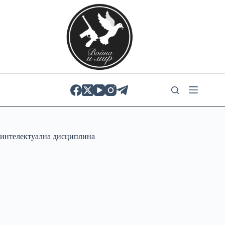
Skip
to
content
интелектуална дисциплина