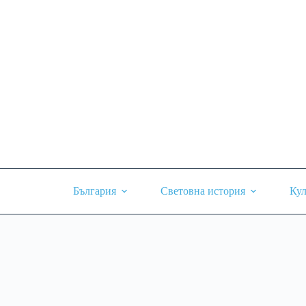
Skip
to
content
България
Световна история
Кул