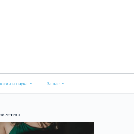
логии и наука
За нас
ай-четени