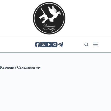
Skip
to
content
Катерина Сакеларопулу