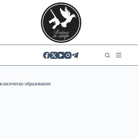
Skip
to
content
класическо образование