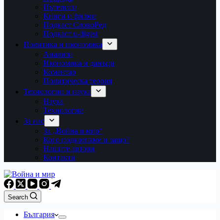
Пътеписи
Книги и филми
Подкаст СловоРед
Подкаст u-digest
Политика и икономика
Анализи
Икономика и данъци
Коментар
Политическа теория
Технологии и наука
Наука
Технологии
За нас
За „Война и мир“
Кого подкрепяме и защо?
Нашите автори
Контакти
Search
България