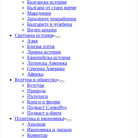
Българска история
Българи от старо време
Македония
Западните покрайнини
Българите в чужбина
Видео архиви
Световна история
Азия
Близък изток
Древна история
Европейска история
Латинска Америка
Северна Америка
Африка
Култура и общество
Култура
Природа
Пътеписи
Книги и филми
Подкаст СловоРед
Подкаст u-digest
Политика и икономика
Анализи
Икономика и данъци
Коментар