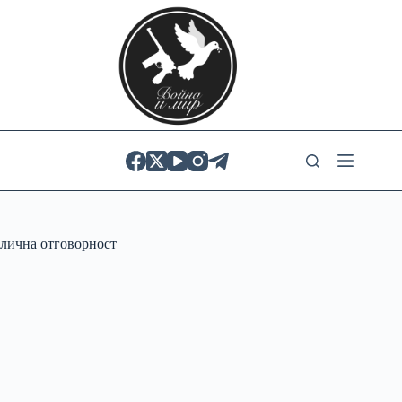
Skip
to
content
лична отговорност