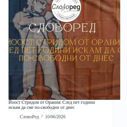
Йоост Стридом от Орания: След пет години
искам да сме по-свободни от днес
СловоРед
10/06/2026