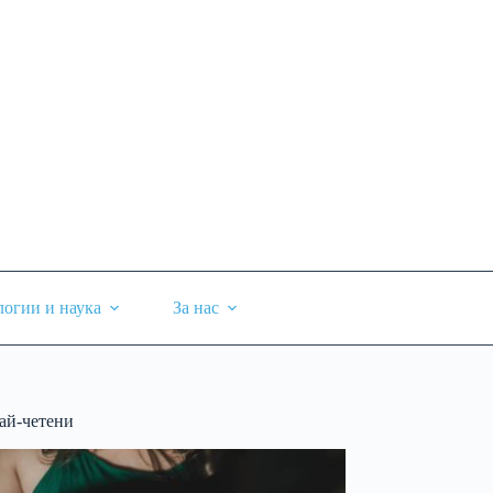
логии и наука
За нас
ай-четени