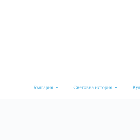
Skip
to
content
България
Световна история
Кул