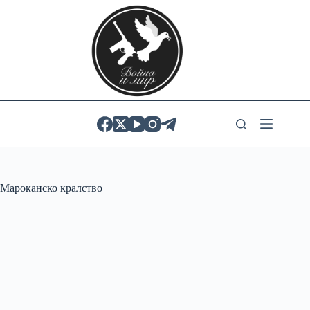
Skip
to
content
Мароканско кралство