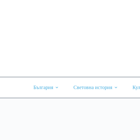
Skip
to
content
България
Световна история
Кул