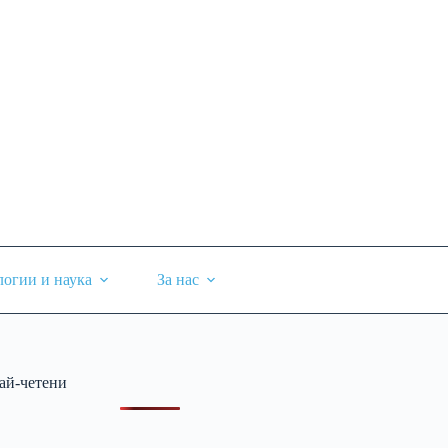
логии и наука
За нас
ай-четени