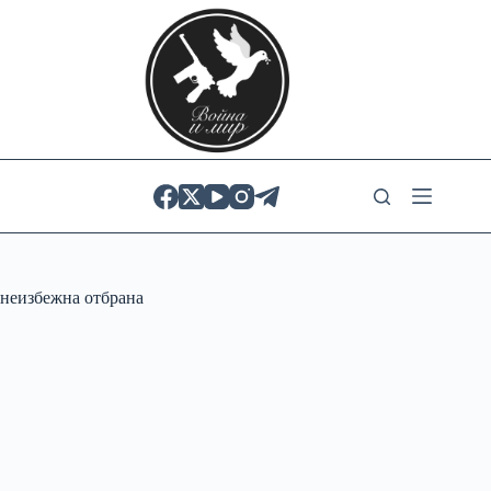
Skip
to
content
неизбежна отбрана