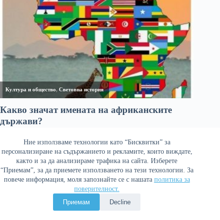
Ние използваме технологии като “Бисквитки” за
персонализиране на съдържанието и рекламите, които виждате,
както и за да анализираме трафика на сайта. Изберете
“Приемам”, за да приемете използването на тези технологии. За
повече информация, моля запознайте се с нашата
политика за
поверителност.
Политика за поверителност
Приемам
Decline
Copyright © 2026 Война и мир. Сайтът е оптимизиран от
Сергей Петров - Араджиони
и агенция
Атаман