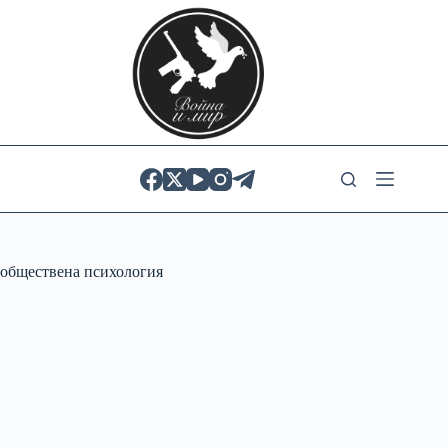
Skip
to
content
обществена психология