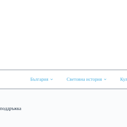
Skip
to
content
България
Световна история
Кул
поддръжка