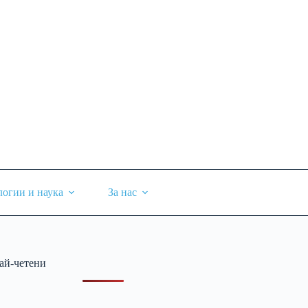
логии и наука
За нас
ай-четени