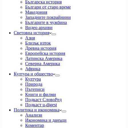
Българска история
Българи от старо време
Македония
Западните покрайнини
Българите в чужбина
Видео архиви
Световна история
Азия
Близък изток
Древна история
Европейска история
Латинска Америка
Северна Америка
Африка
Култура и общество
Култура
Природа
Пътеписи
Книги и филми
Подкаст СловоРед
Подкаст u-digest
Политика и икономика
Анализи
Икономика и данъци
Коментар