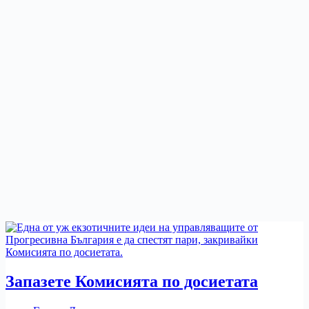
Запазете Комисията по досиетата