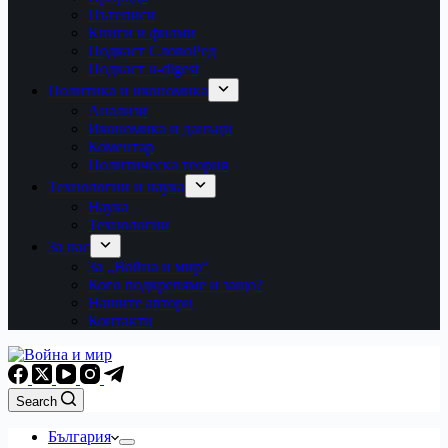
Пътеписи
Книги и филми
Подкаст СловоРед
Подкаст u-digest
Политика и икономика
Анализи
Икономика и данъци
Коментар
Политическа теория
Технологии и наука
Наука
Технологии
За нас
За „Война и мир“
Кого подкрепяме и защо?
Нашите автори
Контакти
Search
България