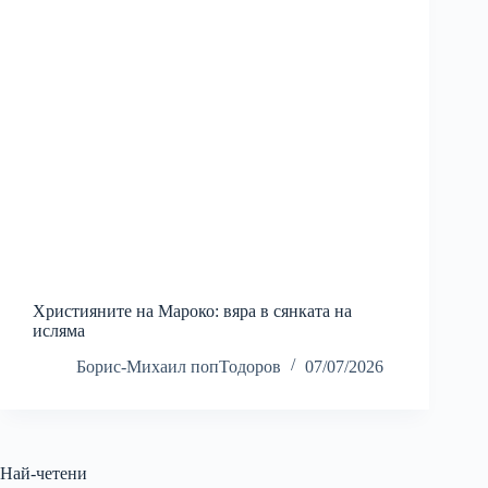
Християните на Мароко: вяра в сянката на
исляма
Борис-Михаил попТодоров
07/07/2026
Най-четени