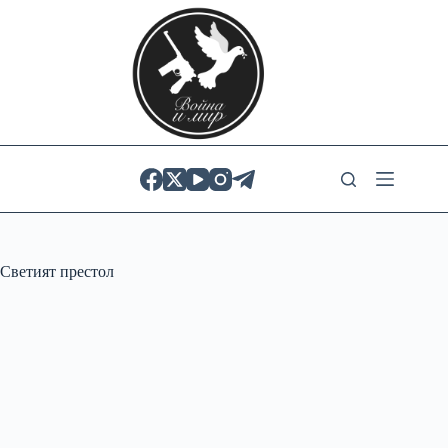
Skip
to
content
Светият престол