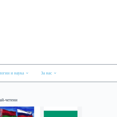
логии и наука
За нас
ай-четени