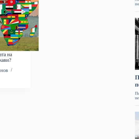
ата на
жави?
анов