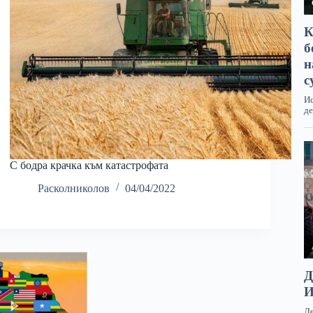
С бодра крачка към катастрофата
Расколниколов
04/04/2022