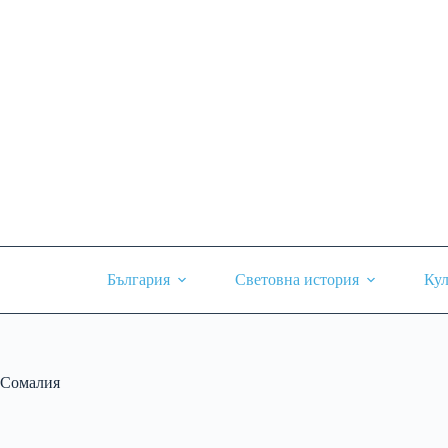
Skip
to
content
България
Световна история
Кул
Сомалия