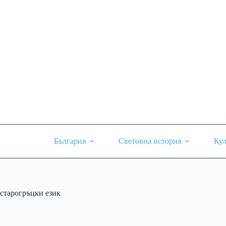
Skip
to
content
България
Световна история
Кул
старогръцки език