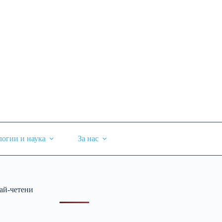
логии и наука
За нас
ай-четени