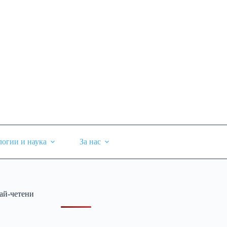
логии и наука
За нас
ай-четени