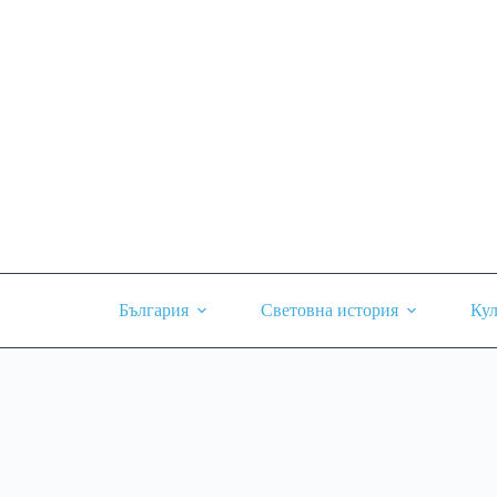
Skip
to
content
България
Световна история
Кул