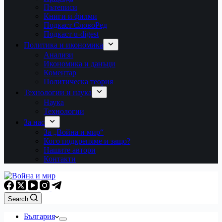
Пътеписи
Книги и филми
Подкаст СловоРед
Подкаст u-digest
Политика и икономика
Анализи
Икономика и данъци
Коментар
Политическа теория
Технологии и наука
Наука
Технологии
За нас
За „Война и мир“
Кого подкрепяме и защо?
Нашите автори
Контакти
Search
България