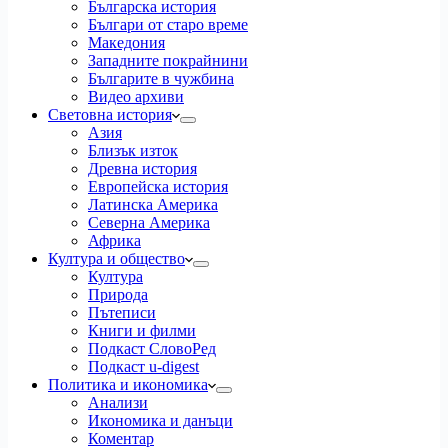
Българска история
Българи от старо време
Македония
Западните покрайнини
Българите в чужбина
Видео архиви
Световна история
Азия
Близък изток
Древна история
Европейска история
Латинска Америка
Северна Америка
Африка
Култура и общество
Култура
Природа
Пътеписи
Книги и филми
Подкаст СловоРед
Подкаст u-digest
Политика и икономика
Анализи
Икономика и данъци
Коментар