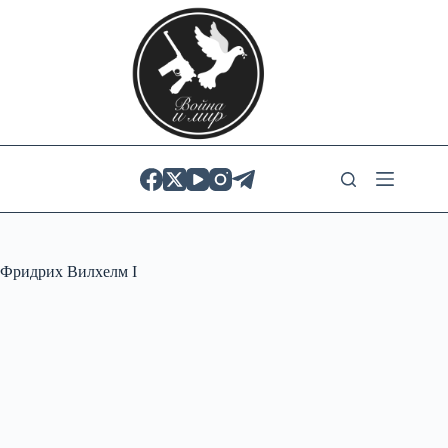
Skip
to
content
Фридрих Вилхелм I