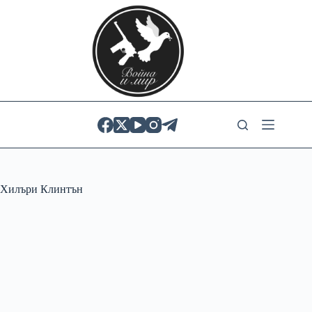
Skip
to
content
Хилъри Клинтън