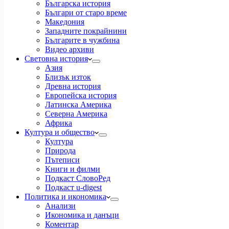
Българска история
Българи от старо време
Македония
Западните покрайнини
Българите в чужбина
Видео архиви
Световна история
Азия
Близък изток
Древна история
Европейска история
Латинска Америка
Северна Америка
Африка
Култура и общество
Култура
Природа
Пътеписи
Книги и филми
Подкаст СловоРед
Подкаст u-digest
Политика и икономика
Анализи
Икономика и данъци
Коментар