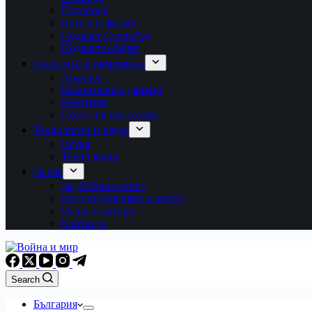
Пътеписи
Книги и филми
Подкаст СловоРед
Подкаст u-digest
Политика и икономика
Анализи
Икономика и данъци
Коментар
Политическа теория
Технологии и наука
Наука
Технологии
За нас
За „Война и мир“
Кого подкрепяме и защо?
Нашите автори
Контакти
Search
България