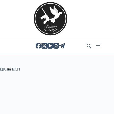
Skip
to
content
ЦК на БКП