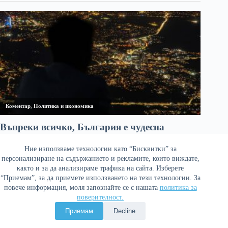
Ние използваме технологии като “Бисквитки” за
персонализиране на съдържанието и рекламите, които виждате,
както и за да анализираме трафика на сайта. Изберете
“Приемам”, за да приемете използването на тези технологии. За
повече информация, моля запознайте се с нашата
политика за
поверителност.
Политика за поверителност
Приемам
Decline
Copyright © 2026 Война и мир. Сайтът е оптимизиран от
Сергей Петров - Араджиони
и агенция
Атаман