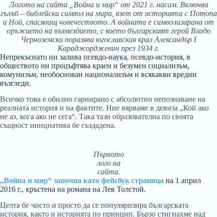
Логото на сайта „Война и мир“ от 2021 г. насам. Включва
гълъб – библейски символ на мира, взет от историята с Потопа
и Ной, спасяващ човечеството. А войната е символизирана от
оръжието на възмездието, с което българският герой Владо
Черноземски поразява югославския крал Александър I
Караджорджевич през 1934 г.
Непрекъснато ни залива псевдо-наука, псевдо-история, в
обществото ни процъфтява краен и безумен социализъм,
комунизъм, необоснован национализъм и всякакви вредни
възгледи.
Всичко това е обилно гарнирано с абсолютно непознаване на
реалната история и на фактите. Ние вярваме в девиза „Кой ако
не аз, кога ако не сега“. Така тази образователна по своята
същност инициатива бе създадена.
Първото
лого на
сайта.
„Война и мир“ започна като фейсбук страница
на 1 април
2016 г., кръстена на романа на Лев Толстой.
Целта бе чисто и просто да се популяризира българската
история, както и историята по принцип. Бързо стигнахме над