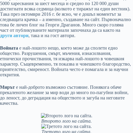
5000 харесвания за шест месеца и средно по 120 000 души
достигнати всяка седмица (колкото е тиражът на един вестник).
Така през октомври 2016 г. бе ясно, че е дошъл моментът за
следващата крачка – а именно, създаване на сайт. Първоначално
това бе личен блог на Георги Драганов. Много скоро голяма
част от публикуваните материали започнаха да са както на
други автори
, така и на гост автори.
Войната
е най-лошото нещо, което може да сполети едно
общество. Разрушения, смърт, мъчения, изнасилвания,
етнически прочиствания, тя изкарва най-лошото в човешкия
характер. Същевременно, тя показва и човешкото благородство,
приятелство, смиреност. Войната често е помагала и за научни
открития.
Мирът
е най-доброто възможно състояние. Понякога обаче
прекаленото желание за мир води до много по-пагубни войни,
до леност, до деградация на обществото и загуба на неговите
качества.
Второто лого на сайта.
Третото лого на сайта.