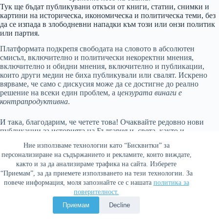
Тук ще бъдат публикувани откъси от книги, статии, снимки и
картини на историческа, икономическа и политическа теми, без
да се изпада в злободневни нападки към този или онзи политик
или партия.
Платформата подкрепя свободата на словото в абсолютен
смисъл, включително и политически некоректни мнения,
включително и обидни мнения, включително и публикации,
които други медии не биха публикували или свалят. Искрено
вярваме, че само с дискусия може да се достигне до реално
решение на всеки един проблем, а
цензурата винаги е
контрапродуктивна
.
И така, благодарим, че четете това! Очаквайте редовно нови
публикации за историята на България и света, както и
коментари за икономика, политика и култура. Нека превърнем
Ние използваме технологии като “Бисквитки” за
българския интернет в едно по-добро място.
персонализиране на съдържанието и рекламите, които виждате,
както и за да анализираме трафика на сайта. Изберете
“Приемам”, за да приемете използването на тези технологии. За
повече информация, моля запознайте се с нашата
политика за
поверителност.
Политика за поверителност
Приемам
Decline
Copyright © 2026 Война и мир. Сайтът е оптимизиран от
Сергей Петров - Араджиони
и агенция
Атаман