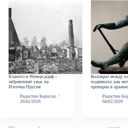
Клането в Немерсдорф –
Коловрат между па
забравеният ужас на
подмяната: как ми
Източна Прусия
превърна в оръжи
Радостин Борисов
Радостин Бо
26/02/2026
04/02/2026