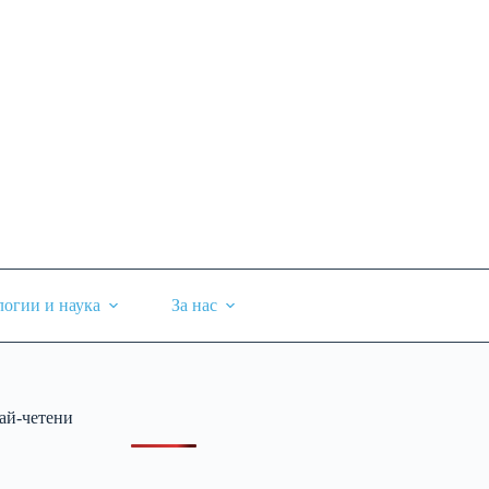
логии и наука
За нас
ай-четени