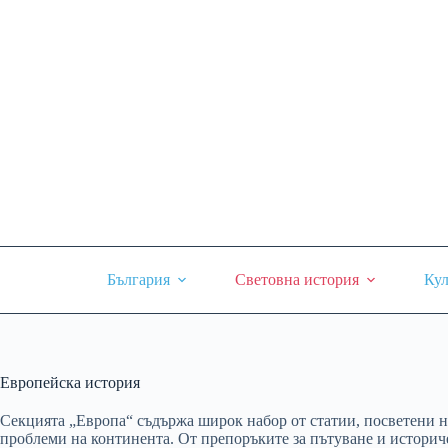
Skip
to
content
България
Световна история
Кул
Европейска история
Секцията „Европа“ съдържа широк набор от статии, посветени н
проблеми на континента. От препоръките за пътуване и историч