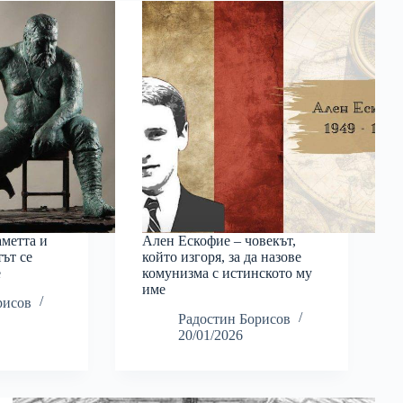
метта и
Ален Ескофие – човекът,
тът се
който изгоря, за да назове
е
комунизма с истинското му
име
рисов
Радостин Борисов
20/01/2026