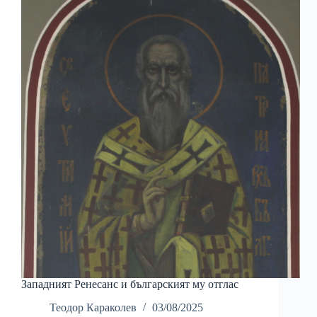
Западният Ренесанс и българският му отглас
Теодор Караколев
03/08/2025