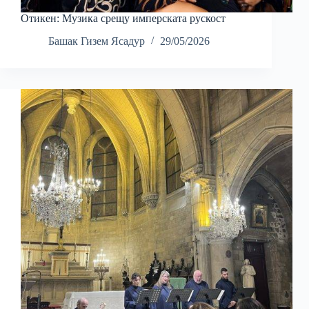
Отикен: Музика срещу имперската рускост
Башак Гизем Ясадур
29/05/2026