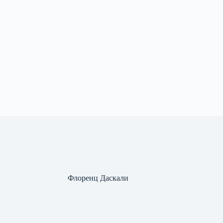
Флоренц Даскали