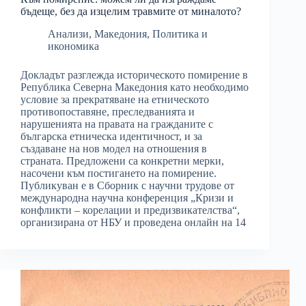
бъдеще, без да изцелим травмите от миналото?
Анализи
,
Македония
,
Политика и
икономика
Докладът разглежда историческото помирение в
Република Северна Македония като необходимо
условие за прекратяване на етническото
противопоставяне, преследванията и
нарушенията на правата на гражданите с
българска етническа идентичност, и за
създаване на нов модел на отношения в
страната. Предложени са конкретни мерки,
насочени към постигането на помирение.
Публикуван е в Сборник с научни трудове от
международна научна конференция „Кризи и
конфликти – корелации и предизвикателства“,
организирана от НБУ и проведена онлайн на 14