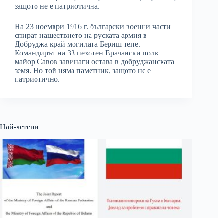
защото не е патриотична.
На 23 ноември 1916 г. български военни части
спират нашествието на руската армия в
Добруджа край могилата Бериш тепе.
Командирът на 33 пехотен Врачански полк
майор Савов завинаги остава в добруджанската
земя. Но той няма паметник, защото не е
патриотично.
Най-четени