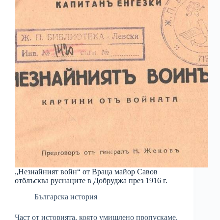
„Незнайният войн“ от Враца майор Савов
отблъсква руснаците в Добруджа през 1916 г.
Българска история
Част от историята, която умишлено пропускаме,