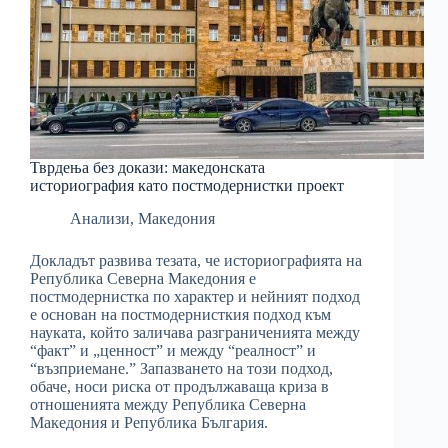
Тврдења без докази: македонската
историография като постмодернистки проект
Анализи
,
Македония
Докладът развива тезата, че историографията на
Република Северна Македония е
постмодернистка по характер и нейният подход
е основан на постмодернисткия подход към
науката, който заличава разграниченията между
“факт” и „ценност” и между “реалност” и
“възприемане.” Запазването на този подход,
обаче, носи риска от продължаваща криза в
отношенията между Република Северна
Македония и Република България.