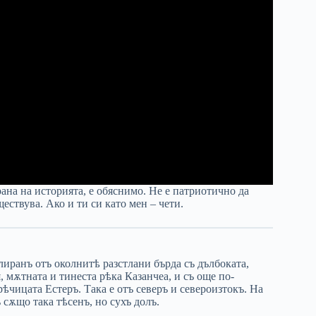
трана на историята, е обяснимо. Не е патриотично да
ществува. Ако и ти си като мен – чети.
лиранъ отъ околнитѣ разстлани бърда съ дълбоката,
я, мѫтната и тинеста рѣка Казанчеа, и съ още по-
ѣчицата Естеръ. Така е отъ северъ и североизтокъ. На
 сѫщо така тѣсенъ, но сухъ долъ.