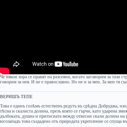
Че някои хора се правят на разсеяни, когато заговорим за тази с
говорим за нея. И не е православно. Но не и за мен. За мен тя съ
ВЕРИШЪ ТЕПЕ
Това е единъ голѣмъ естественъ редутъ въ срѣдна Добруджа, изо
тѣсна и скалиста долина, презъ която се гърчи, като ударена зми
дълбоката, душна и притисната между отвесни скали долина на р
югозападъ това създадено отъ природата укрепление се спуща въ