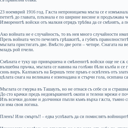
23 ноемврий 1916 год. Гѫста непроницаема мъгла се е измъкнала
петитѣ до главата, плъзнала е по ширине висине и продължава ч
Изморенитѣ войски отъ малкия отрядъ трѣбва да се смѣнятъ, а по
Ако войната не е случайность, то въ нея много случайности има
Презъ войната често печелятъ грѣшкитѣ, а губятъ правилностит
мъглата пристигатъ две. Вмѣсто две роти – четире. Снагата на в
младъ рой пчели.
Смѣната е туку що привършена и смѣненитѣ войски още не сѫ се
вълшебна пръчка, мъглата се навива на голѣми бѣли кълба и се 
синь виръ. Калпакътъ на Беришъ тепе пръвъ е освѣтенъ отъ злати
цѣлата снага на великана е изненадана и стърчи гола, осипана с
Мъглата се гмурка въ Ташаулъ, но не отнася съ себе си и страшна
До сто крачки предъ недовършенитѣ окопи и телени мрежи е поч
Изъ всички долове и долчинки пъпли къмъ върха гѫста, тъмно си
си има своя логика.
Пленъ! Или смърть!! – едва успѣватъ да си помислятъ войницитѣ