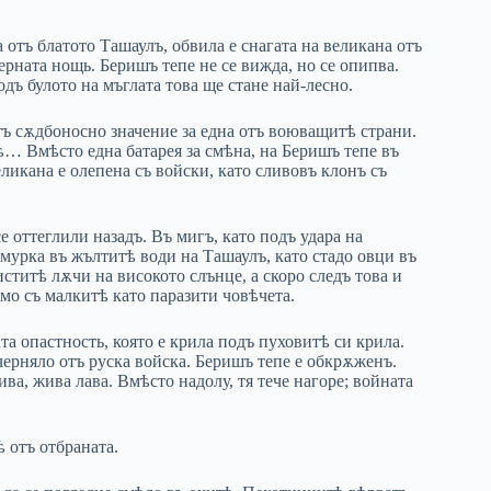
 отъ блатото Ташаулъ, обвила е снагата на великана отъ
ерната нощь. Беришъ тепе не се вижда, но се опипва.
дъ булото на мъглата това ще стане най-лесно.
тъ сѫдбоносно значение за една отъ воюващитѣ страни.
ѣ… Bмѣсто една батарея за смѣна, на Беришъ тепе въ
еликана е олепена съ войски, като сливовъ клонъ съ
 оттеглили назадъ. Въ мигъ, като подъ удара на
гмурка въ жълтитѣ води на Ташаулъ, като стадо овци въ
ститѣ лѫчи на високото слънце, а скоро следъ това и
амо съ малкитѣ като паразити човѣчета.
та опастность, която е крила подъ пуховитѣ си крила.
ерняло отъ руска войска. Беришъ тепе е обкрѫженъ.
ва, жива лава. Вмѣсто надолу, тя тече нагоре; войната
 отъ отбраната.