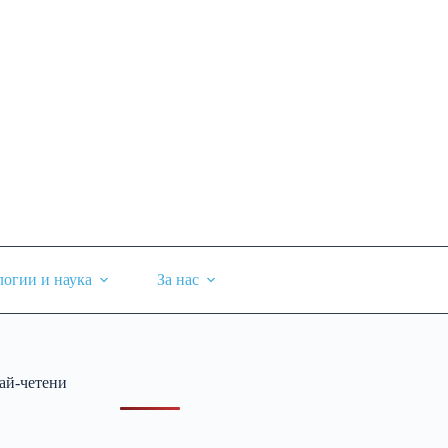
логии и наука
За нас
ай-четени