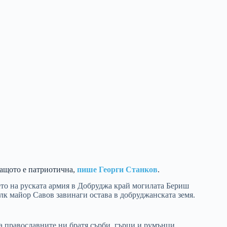
защото е патриотична,
пише Георги Станков
.
то на руската армия в Добру
джа край могилата Бериш
лк майор Савов завинаги остава в добруджанската земя.
ва православните ни братя сърби, гърци и румънци