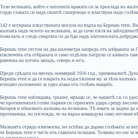
Този великанъ, който е натопилъ краката си за прохлада въ жъл
гордо главата си надъ своитѣ съперници и властвува надъ голѣ
142 е котирана изкуствената могила на върха на Беришъ тепе. В
калпакъ надъ челото на великана, за да сочи пѫтя на заблуденит
пожелалъ и следъ смъртьта си да бди надъ златоносната добруд
Беришъ тепе отстои на два километра напредъ отъ избраната за 
изключенъ отъ отбраната и само отдѣлни патрули се качватъ там
равнина на изтокъ западъ, северъ и югъ.
Преди срѣдата на месецъ ноемврий 1916 год., преминалитѣ Дуна
Беришъ тепе и да се взиратъ въ недостѫпния му за тѣхъ калпакъ.
изходно положение за една атака отъ голѣмъ мащабъ.
Беришъ тепе наблюдава, тръпне, мръщи се, че нашитѣ сѫ го удос
че противникътъ готви първия си сериозенъ ударъ срещу височин
батарея и обнизватъ калпака на великана. Тѣ иматъ за задача да
противника, но изглежда, че на върха командува само неговия н
Малкиятъ отрядъ изнемогва, но успѣва да държи голѣмата за не
че Беришъ тепе е часть отъ главната позиция. Толкова по-зле за
съ правилна отака.