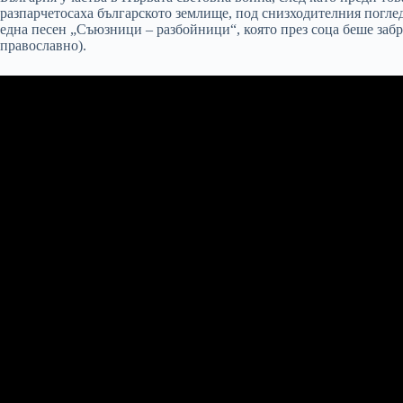
разпарчетосаха българското землище, под снизходителния поглед 
една песен „Съюзници – разбойници“, която през соца беше забра
православно).