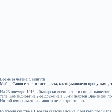
Време за четене:
5
минути
Майор Савов е част от историята, която умишлено пропускаме, 
На 23 ноември 1916 г. български военни части спират нашествие
тепе. Командирът на 2-ра дружина в 35-ти пехотен Врачански по
Но той няма паметник, защото не е патриотично.
България участва в Първата световна война, след като преди то