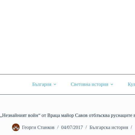
Skip
to
content
България
Световна история
Кул
„Незнайният войн“ от Враца майор Савов отблъсква руснаците в
Георги Станков
04/07/2017
Българска история