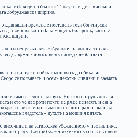
теникавитѣ води на блатото Ташаулъ, издига високо и
мата добруджанска ширина.
ъ отдавнашни времена е поставенъ този богатирски
ѣ и да покрива коститѣ на мощенъ боляринъ, който е
жанска ширина.
Главна и непрекѫсната отбранителна линия, затова е
ъ, за да държатъ подъ орловъ погледъ необятната
ва прѣсни руски войски започватъ да обикалятъ
 Скоро се появяватъ и осемь пехотни дивизии и заематъ
тоили само съ единъ патрулъ. Но този патрулъ донася,
ата и ето че две роти почти на рѫце изнасятъ и една
 задържатъ височината само до пълното развръщане на
ѣкогашенъ владетель – духътъ на мощния витязъ.
го височина и да затвърдява убеждението у противника,
 малкия отрядъ. Той ще бѫде атакуванъ съ голѣми сили и