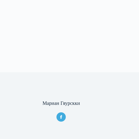
Мариан Гяурскки