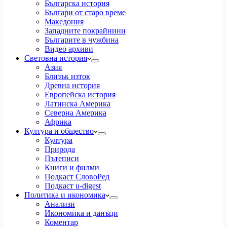
Българска история
Българи от старо време
Македония
Западните покрайнини
Българите в чужбина
Видео архиви
Световна история
Азия
Близък изток
Древна история
Европейска история
Латинска Америка
Северна Америка
Африка
Култура и общество
Култура
Природа
Пътеписи
Книги и филми
Подкаст СловоРед
Подкаст u-digest
Политика и икономика
Анализи
Икономика и данъци
Коментар