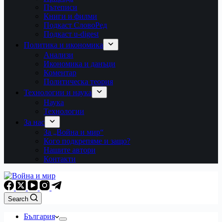
Пътеписи
Книги и филми
Подкаст СловоРед
Подкаст u-digest
Политика и икономика
Анализи
Икономика и данъци
Коментар
Политическа теория
Технологии и наука
Наука
Технологии
За нас
За „Война и мир“
Кого подкрепяме и защо?
Нашите автори
Контакти
Search
България