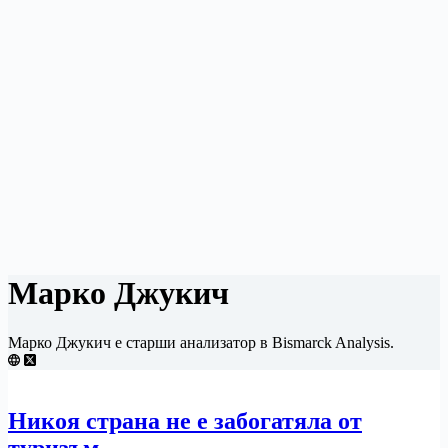
Марко Джукич
Марко Джукич е старши анализатор в Bismarck Analysis.
Никоя страна не е забогатяла от
туризъм