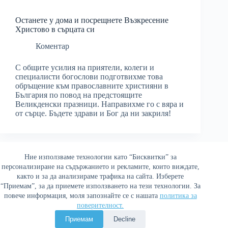
Останете у дома и посрещнете Възкресение
Христово в сърцата си
Коментар
С общите усилия на приятели, колеги и
специалисти богослови подготвихме това
обръщение към православните християни в
България по повод на предстоящите
Великденски празници. Направихме го с вяра и
от сърце. Бъдете здрави и Бог да ни закриля!
Ние използваме технологии като “Бисквитки” за
Най-четени
персонализиране на съдържанието и рекламите, които виждате,
както и за да анализираме трафика на сайта. Изберете
“Приемам”, за да приемете използването на тези технологии. За
повече информация, моля запознайте се с нашата
политика за
поверителност.
Политика за поверителност
Приемам
Decline
Copyright © 2026 Война и мир. Сайтът е оптимизиран от