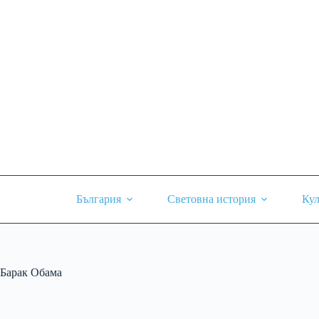
Skip
to
content
България
Световна история
Кул
Барак Обама