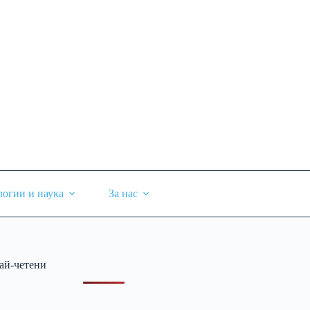
логии и наука
За нас
ай-четени