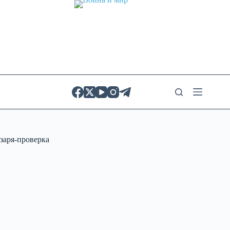
Skip
to
content
заря-проверка